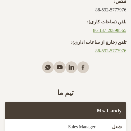
فکس:
86-592-5777976
تلفن (ساعات کاری):
86-137-20898565
تلفن (خارج از ساعات اداری):
86-592-5777976
تیم ما
Ms. Candy
شغل
Sales Manager