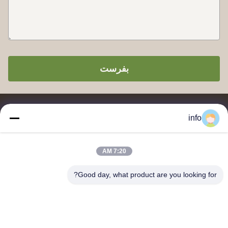
بفرست
info
7:20 AM
تامین کننده و صادر کننده پودر قالب سازی ملامین، ترکیب قالب سازی
ملامین، ترکیب قالب سازی اوره، پودر شیشه، ظروف میز ملامین،
Good day, what product are you looking for?
ظروف ناهار ملامین، بشقاب های ملامین، ظروف آشپزخانه ملامین.
با ما تماس بگیرید