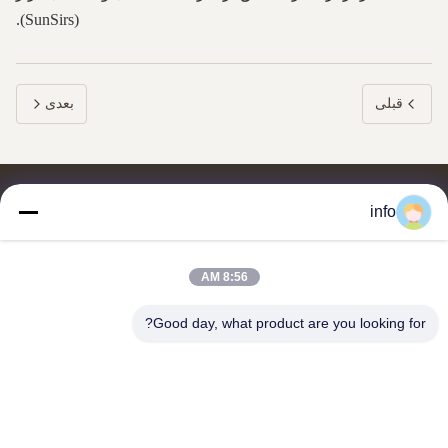
(SunSirs).
قبلی
بعدی
info
8:56 AM
تامین کننده و صادر کننده پودر قالب سازی ملامین، ترکیب قالب سازی
ملامین، ترکیب قالب سازی اوره، پودر شیشه، ظروف میز ملامین،
Good day, what product are you looking for?
ظروف ناهار ملامین، بشقاب های ملامین، ظروف آشپزخانه ملامین.
با ما تماس بگیرید
آدرس: واحد 2005، کانال پرل پلازا، شماره 99 جاده یلان، منطقه