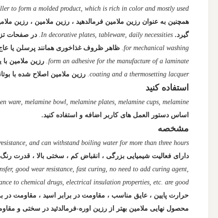
iller to form a molded product, which is rich in color and mostly used.
همچنین به عنوان رزین ملامین فرمالدهید ، رزین ملامین ، رزین مل
گیرد.
In decorative plates, tableware, daily necessities.
در صفحات تزئی
for mechanical washing.
ظاهر ظروف غذاخوری همانند پرسلن یا عا
form an adhesive for the manufacture of a laminate.
رزین ملامین با
coating and a thermosetting lacquer.
رزین ملامین اصلاح شده با بوت
استفاده کنید
en ware, melamine bowl, melamine plates, melamine cups, melamine.
اساس دستور العمل های کاربر اضافه و استفاده کنید.
مشخصه
resistance, and can withstand boiling water for more than three hours.
دارای فعالیت شیمیایی بزرگی ، انقباض کم ، سختی بالا ، قدرت رنگ
ansfer, good wear resistance, fast curing, no need to add curing agent,
nce to chemical drugs, electrical insulation properties, etc. are good.
حرارت پایین ، عایق مناسب ، مقاومت در برابر اسید ، مقاومت در بر
محصول نهایی ملامین بهتر از رزین اوره-فرمالدئید در سختی و مقا