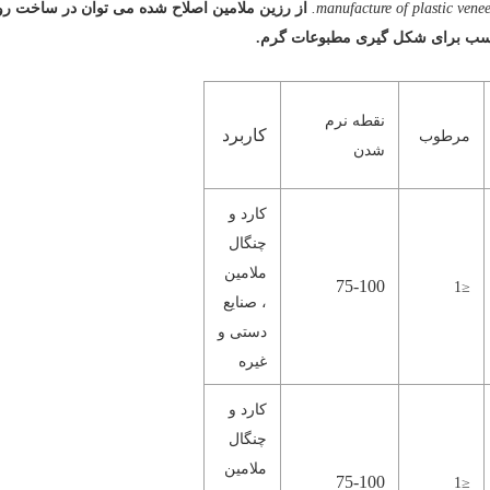
manufacture of plastic venee
از رزین ملامین اصلاح شده می توان در ساخت روک
سب برای شکل گیری مطبوعات گرم.
نقطه نرم
کاربرد
مرطوب
شدن
کارد و
چنگال
ملامین
75-100
≤1
، صنایع
دستی و
غیره
کارد و
چنگال
ملامین
75-100
≤1