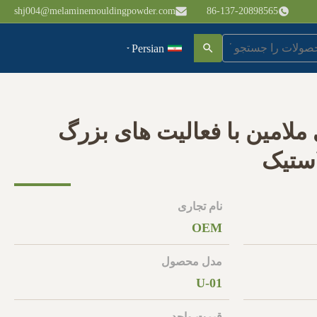
shj004@melaminemouldingpowder.com
86-137-20898565
Persian
ملامین با فعالیت های بزرگ
استیک
نام تجاری
OEM
مدل محصول
U-01
قیمت واحد