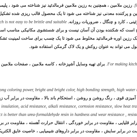
f
رزین ملامین ، همچنین به رزین ملامین فرمالدئید نیز شناخته می شود ، پلیم
امین و پرکننده معدنی نیز شناخته می شود تا یک محصول قالب ریزی شده تشکی
نی ، کارد و چنگال ، ضروریات روزانه.
h is not easy to be brittle and suitable
ج است که شکننده بودن آن آسان نیست و برای شستشوی مکانیکی مناسب اس
 یک رزین اوره-فرمالدئید مخلوط می شود تا یک چسب برای ساخت لمینیت تشک
انول می تواند به عنوان روکش و یک لاک گرمکن استفاده شود.
For making kitch
برای تهیه وسایل آشپزخانه ، کاسه ملامین ، صفحات ملامین ، 
trong coloring power, bright and bright color, high bonding strength, high water 
 آمیزی قوی ، رنگ روشن و روشن ، استحکام باند بالا ، مقاومت در برابر آب
insulation, acid resistance, alkali resistance, corrosion resistance, slow heat tr
 is better than urea-formaldehyde resin in hardness and wear resistance , resista
ابر قلیایی ، مقاومت در برابر خوردگی ، انتقال حرارت آهسته ، مقاومت در برا
ومت در برابر سایش ، مقاومت در برابر داروهای شیمیایی ، خاصیت عایق الکتر