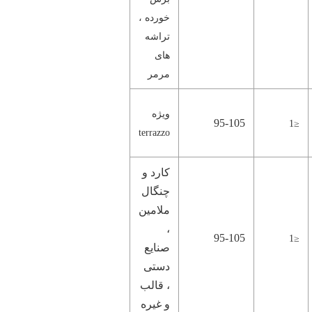
خورده ،
تراشه
های
مرمر
ویژه
95-105
≤1
terrazzo
کارد و
چنگال
ملامین
،
95-105
≤1
صنایع
دستی
، قالب
و غیره