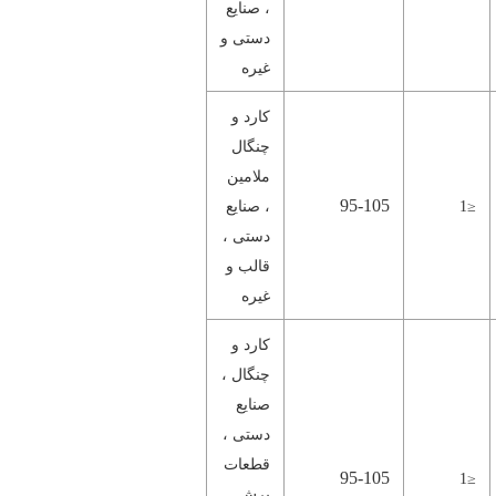
، صنایع
دستی و
غیره
کارد و
چنگال
ملامین
95-105
≤1
، صنایع
دستی ،
قالب و
غیره
کارد و
چنگال ،
صنایع
دستی ،
قطعات
95-105
≤1
برش