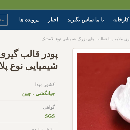
کارخانه
با ما تماس بگیرید
اخبار
پرونده ها
ری ملامین با فعالیت های بزرگ شیمیایی نوع پلاستیک
پودر قالب گیری 
شیمیایی نوع پل
کشور مبدا
جیانگشی ، چین
گواهی
SGS
مقدار تولیدی