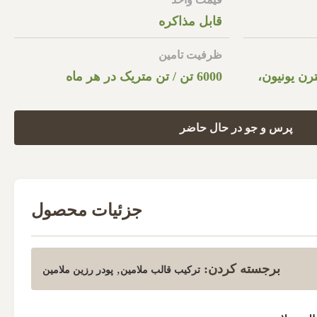
قابل مذاکره
ظرفیت تامین
نادی T/T، وسترن یونیون،
6000 تن / تن متریک در هر ماه
پرس و جو در حال حاضر
جزئیات محصول
برجسته کردن:
,
ترکیب قالب ملامین
پودر رزین ملامین