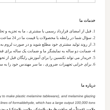
خدمات ما
1. قبل از امضای قرارداد رسمی با مشتری ، ما به تجزیه و تحلیل و ارائه راه حل حرفه ای بر اساس اطلاعات پروژه مشتری کمک خواهیم کرد و راه حل بهینه ارائه خواهیم کرد.
2. سؤال شما در رابطه با محصولات یا قیمت ما در 24 ساعت پاسخ داده خواهد شد.
3. از روند تولید مشتری خود مطلع شوید و در صورت لزوم به ترتیب بررسی کیفیت در کارخانه کمک کنید.
4- ضمانت دو ساله به نمایشگر ما و ضمانت یک ساله برای قطعات یدکی.
5. خریدار می تواند تکنسین را برای آموزش رایگان قبل از تحویل به کارخانه ما اعزام کند.
6. برای خرابی تجهیزات ضروری ، ما سر مهندس خود را به سایت محلی ترتیب خواهیم داد تا به مشکلات تیراندازی کمک کند ، همچنین پشتیبانی فنی آنلاین را برای کل زندگی فراهم می کند.
درباره ما
nly to make plastic melamine tableware), and melamine glazing
ines of formaldehyde, which has a large output 100,000 tons.
ملامین (عمدتاً برای ساخت ظروف پلاستیکی ملامین پلاستیک) و پودر لعاب