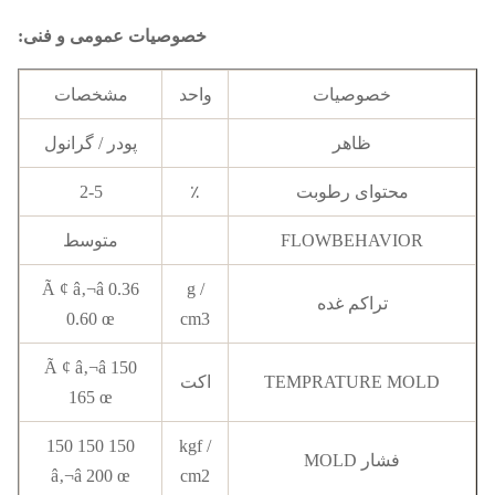
خصوصیات عمومی و فنی:
خصوصیات
واحد
مشخصات
ظاهر
پودر / گرانول
محتوای رطوبت
٪
2-5
FLOWBEHAVIOR
متوسط
0.36 Ã ¢ â‚¬â
g /
تراکم غده
0.60 œ
cm3
150 Ã ¢ â‚¬â
TEMPRATURE MOLD
اکت
165 œ
150 150 150
kgf /
فشار MOLD
â‚¬â 200 œ
cm2