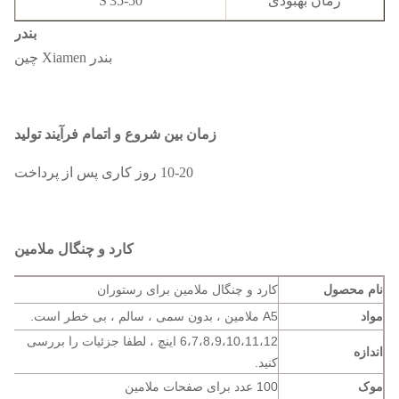
زمان بهبودی
35-50'S
بندر
بندر Xiamen چین
زمان بین شروع و اتمام فرآیند تولید
10-20 روز کاری پس از پرداخت
کارد و چنگال ملامین
نام محصول
کارد و چنگال ملامین برای رستوران
مواد
A5 ملامین ، بدون سمی ، سالم ، بی خطر است.
6،7،8،9،10،11،12 اینچ ، لطفا جزئیات را بررسی
اندازه
کنید.
موک
100 عدد برای صفحات ملامین