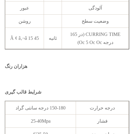
آلودگی
عبور
وضعیت سطح
روشن
CURRING TIME (در 165
ثانیه
45 Ã ¢ â‚¬â 15
درجه Oc 5 Oc Oc)
هزاران رنگ
شرایط قالب گیری
درجه حرارت
150-180 درجه سانتی گراد
فشار
25-40Mpa