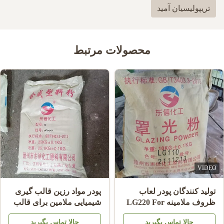
تریپولیسیان آمید
محصولات مرتبط
VIDEO
تولید کنندگان پودر لعاب
پودر مواد رزین قالب گیری
ظروف ملامینه LG220 For
شیمیایی ملامین برای قالب
Shining Plate Melamine
گیری ظروف ملامینه A5
حالا تماس بگیرید
حالا تماس بگیرید