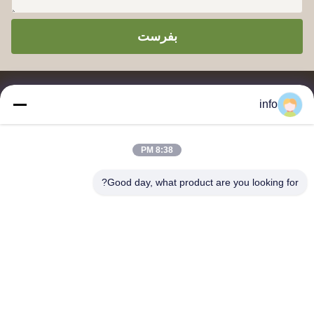
بفرست
info
8:38 PM
تامین کننده و صادر کننده پودر قالب سازی ملامین، ترکیب قالب سازی
ملامین، ترکیب قالب سازی اوره، پودر شیشه، ظروف میز ملامین،
Good day, what product are you looking for?
ظروف ناهار ملامین، بشقاب های ملامین، ظروف آشپزخانه ملامین.
با ما تماس بگیرید
آدرس: واحد 2005، کانال پرل پلازا، شماره 99 جاده یلان، منطقه
سیمینگ، شیامن، فوژیان، چین
shj004@melaminemouldingpowder.com