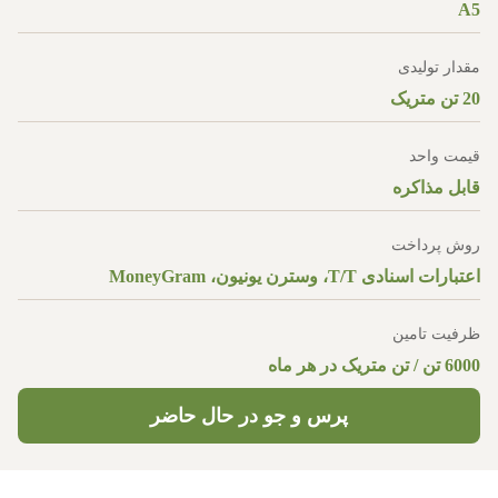
A5
مقدار تولیدی
20 تن متریک
قیمت واحد
قابل مذاکره
روش پرداخت
اعتبارات اسنادی T/T، وسترن یونیون، MoneyGram
ظرفیت تامین
6000 تن / تن متریک در هر ماه
پرس و جو در حال حاضر