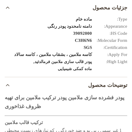
جزئیات محصول
Type:
ماده خام
Appearance:
دامنه نامحدود پودر رنگی
39092000
HS Code:
C3H6N6
Molecular Form:
SGS
Certification:
Apply For:
کاسه ملامین ، بشقاب ملامین ، کاسه سالاد
,
High Light:
پودر قالب سازی ملامین فرمالدئید
ماده کمکی شیمیایی
توضیحات محصول
پودر فشرده سازی ملامین پودر ترکیب ملامین برای تهیه
ظروف غذاخوری
ترکیب قالب ملامین
1 غیر سمی ، بی بو و ضد خوردگی ، که نیازهای زیست محیطی