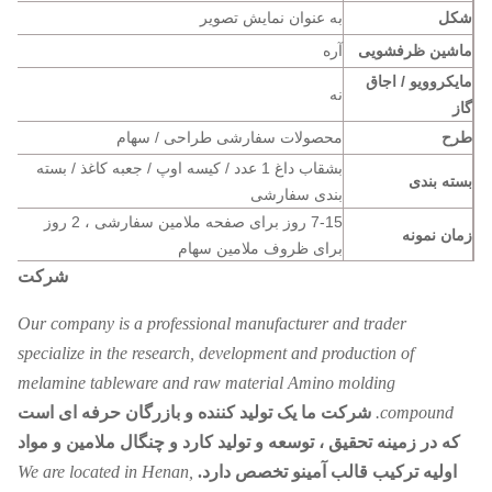
شکل
به عنوان نمایش تصویر
ماشین ظرفشویی
آره
مایکروویو / اجاق
نه
گاز
طرح
محصولات سفارشی طراحی / سهام
بشقاب داغ 1 عدد / کیسه اوپ / جعبه کاغذ / بسته
بسته بندی
بندی سفارشی
7-15 روز برای صفحه ملامین سفارشی ، 2 روز
زمان نمونه
برای ظروف ملامین سهام
15-25 روز برای صفحه ملامین سفارشی ، 2 روز
شرکت
زمان تولید
برای ظروف ملامین سهام
Our company is a professional manufacturer and trader
1) قالب مناسب برای اندازه های مختلف برای
specialize in the research, development and production of
انتخاب شما.
ویژگی
2) سرعت تأمین سریع
melamine tableware and raw material Amino molding
3) گذر FDA ، SGS ، CE / EU
compound.
شرکت ما یک تولید کننده و بازرگان حرفه ای است
4) کیفیت بالا ، قیمت مطلوب
که در زمینه تحقیق ، توسعه و تولید کارد و چنگال ملامین و مواد
اولیه ترکیب قالب آمینو تخصص دارد.
We are located in Henan,