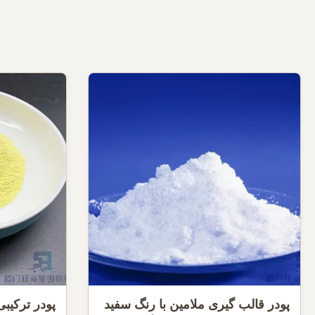
پودر قالب گیری ملامین با رنگ سفید
پودر ترکیب