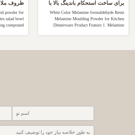
برای ساخت استحکام باندینگ بالا با
ظروف ملامی
کاسه / بشقاب
d powder for
White Color Melamine formaldehyde Resin
es salad bowl
Melamine Moulding Powder for Kitchen
ing compound
Dinnerware Product Feature 1. Melamine
 reacted with
Powder is combined with formaldehyde and
into resins or
other agents to produce melamine resins. 2.
g innumerable
Plate, bowl, melamine dish 3. Melamine
 Specifications
Powder is used for decorating plates,amino-
No. Test ...
plastic, coherent ...