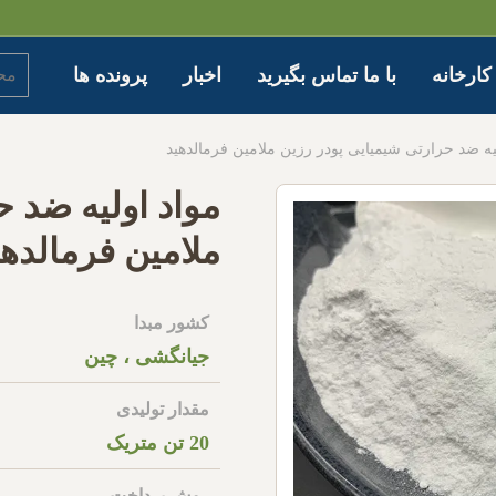
کارخانه
با ما تماس بگیرید
اخبار
پرونده ها
یه ضد حرارتی شیمیایی پودر رزین ملامین فرمالدهید
مواد اولیه ضد ح
ملامین فرمالدهی
کشور مبدا
جیانگشی ، چین
مقدار تولیدی
20 تن متریک
روش پرداخت