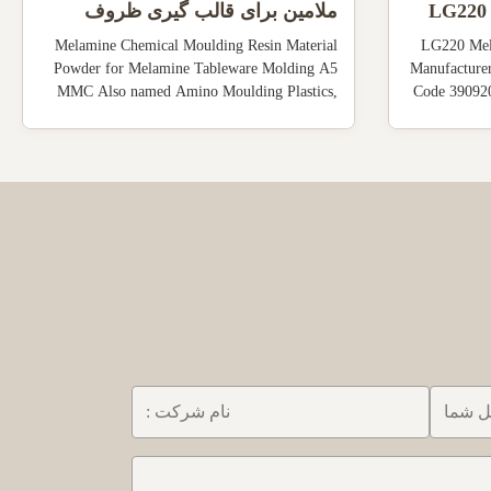
LG220 For
ملامین برای قالب گیری ظروف
ملامینه A5 MMC
Melamine Chemical Moulding Resin Material
LG220 Mel
Powder for Melamine Tableware Molding A5
Manufacture
MMC Also named Amino Moulding Plastics,
Code 390920
Urea Formaldehyde Molding Compoundm,
Propert
melamine formaldehyde moulding powder 1.
melamine res
UF1P-xxx, Powder form (compression grade)
is basically 
General purpose, mostly used for molding
melamine ...