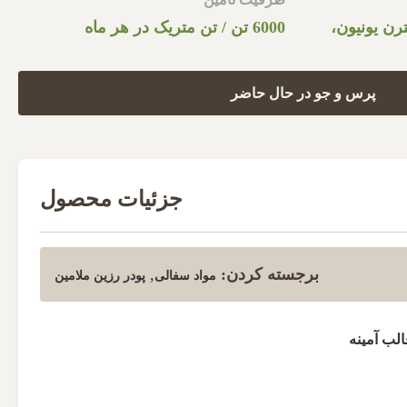
نادی T/T، وسترن یونیون،
6000 تن / تن متریک در هر ماه
پرس و جو در حال حاضر
جزئیات محصول
برجسته کردن:
,
مواد سفالی
پودر رزین ملامین
لب آمینه