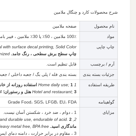
شرح محصولات کارد و چنگال ملامین
نام محصول
صفحه ملامین
مواد
100٪ ملامین ، 50٪ یا 30٪ ملامین ، فیبر بامبو
چاپ چاپی
 with surface decal printing, Solid Color.
چاپ سطح برش سطحی ، رنگ جامد.
mized
آرم / برچسب
قابل تنظیم است.
جزئیات بسته بندی
بسته بندی فله / پلی بگ / جعبه داخلی / جعبه
طریقه استفاده
1 Home daily use;
1 استفاده روزانه از خانه؛
3 هتل و رستوران؛
Hotel and restaurant;
romotional
گواهینامه
Grade Food، SGS، LFGB، EU، FDA
مزایای
1 ، دوام ، ضد خرد ، شکستن آسان نیست.
2, Non-toxic and durable use, endurable of acid.
ماندگاری اسید.
eavy metal free, BPA free.