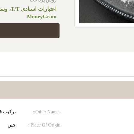
اعتبارات اس
MoneyGram
Other Names::
ترکیب قا
Place Of Origin::
چین