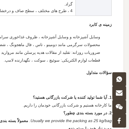
گراد.
4 ، طرح های مختلف ، سطح صاف و درخشان مانند سرامیک به پایان رسید.
زمینه ی کابرد
وسایل آشپزخانه و وسایل آشپزخانه ، ظروف غذاخوری سرامی
محصولات سرگرمی مانند دومینو ، تاس ، فال ماهجونگ ، شطر
ضروریات روزانه: تقلید از مقالات هدیه پرسلن مانند مروارید ت
قطعات لوازم الکتریکی: سوئیچ ، سوکت ، نگهدارنده لامپ.
سؤالات متداول
1. آیا شما تولید کننده یا شرکت بازرگانی هستید؟
ما کارخانه هستیم و شرکت بازرگانی خودمان را داریم.
2. در مورد بسته بندی چطور؟
Usually we provide the packing as 25 kg/bag.
معمولاً بسته بندی را به صورت 25 کی
مورد نیاز خود را بسته بندی.