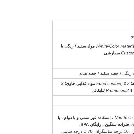
White/Color material
مواد سفید / رنگی با
Custo
سفارشی
 رنگی / جعبه سفید / جعبه هدیه
2 Food contain;
2 مواد غذایی حاوی؛
3
4 P
4 تبلیغاتی
2 ، استفاده غیر سمی و با دوام ، با
H
فلزات سنگین ، رایگان BPA.
3 ، مقاوم در برابر حرارت ، دامنه دمای ایمن: -10 درجه سانتیگراد - 70 C درجه سانتی