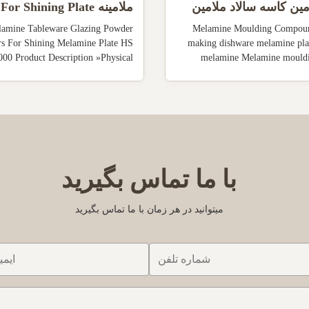
ن کاسه سالاد ملامین
ملامینه  Shining Plate
Melamine HS کد 39092000
amine Tableware Glazing Powder
Melamine Moulding Compoun
rs For Shining Melamine Plate HS
making dishware melamine plat
00 Product Description »Physical
melamine Melamine mould
y Glazing powder is also known as
(MMC): Melamine is always
in powder, its molecular structure
formaldehyde and then made 
the same as melamine formaldehyde
moulding powder for makin
resin moulding powder, it is a ...
products of beauty and utility.
با ما تماس بگیرید
میتوانید در هر زمان با ما تماس بگیرید