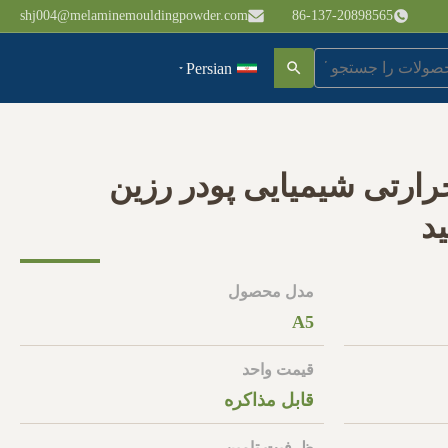
shj004@melaminemouldingpowder.com
86-137-20898565
Persian
رارتی شیمیایی پودر رزین
د
مدل محصول
A5
قیمت واحد
قابل مذاکره
ظرفیت تامین