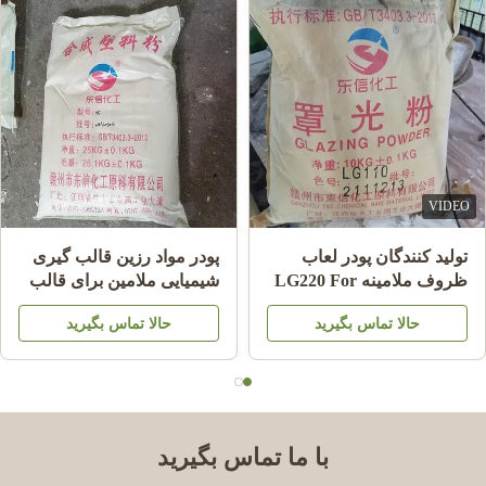
VIDEO
تولید کنندگان پودر لعاب
پودر مواد رزین قالب گیری
ظروف ملامینه LG220 For
شیمیایی ملامین برای قالب
Shining Plate Melamine
گیری ظروف ملامینه A5
حالا تماس بگیرید
حالا تماس بگیرید
HS کد 39092000
MMC
با ما تماس بگیرید