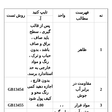
تایپ کنید
فهرست
نه
واحد
روش تست
مطالب
آ-
پس از قالب
گیری ، سطح
باید صاف ،
براق و صاف
1
ظاهر
باشد ، بدون
حباب و ترک ،
رنگ و مواد
خارجی به حد
استاندارد برسد.
بدون قارچ ،
مقاومت در
اجازه دهید کمی
2
برابر آب
GB13454
رنگ محو و
جوش
کیف پول شود
3
مواد فرار
، ،
4.00
GB13455
جذب آب
میلی گرم