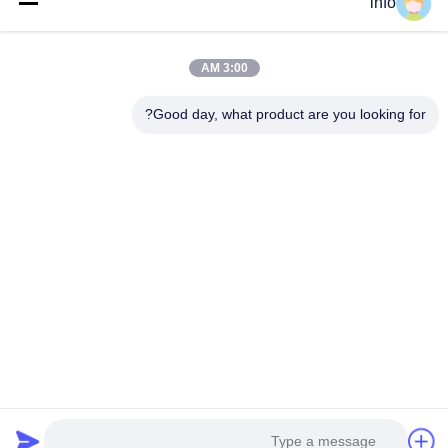
info
3:00 AM
تامین کننده و صادر کننده پودر قالب سازی ملامین، ترکیب قالب سازی
ملامین، ترکیب قالب سازی اوره، پودر شیشه، ظروف میز ملامین،
Good day, what product are you looking for?
ظروف ناهار ملامین، بشقاب های ملامین، ظروف آشپزخانه ملامین.
با ما تماس بگیرید
آدرس: واحد 2005، کانال پرل پلازا، شماره 99 جاده یلان، منطقه
سیمینگ، شیامن، فوژیان، چین
shj004@melaminemouldingpowder.com
تلفن: 86-137-20898565
Copyright © 2019-2026 Dongxin Melamine (Xiamen) Chemical Co., Ltd.. All Rights