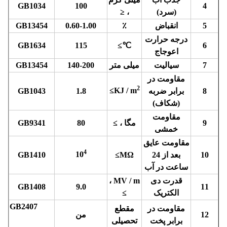
GB1034
100
4
(سرد)
، ≤
5
انقباض
٪
0.60-1.00
GB13454
درجه حرارت
GB1634
115
≥
℃
6
اعوجاج
7
سیالیت
میلی متر
140-200
GB13454
مقاومت در
2
≥
KJ / m
8
برابر ضربه
1.8
GB1043
(شکاف)
مقاومت
9
مگا ، ≥
80
GB9341
خمشی
مقاومت عایق
4
10
10
بعد از 24
MΩ≥
GB1410
ساعت در آب
قدرت دی
MV / m ،
GB1408
9.0
11
الکتریک
≥
GB2407
مقاومت در
مقطع
12
من
برابر پخت
تحصیلی