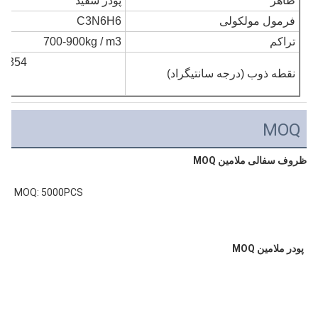
ظاهر
پودر سفید
فرمول مولکولی
C3N6H6
تراکم
700-900kg / m3
354
نقطه ذوب (درجه سانتیگراد)
MOQ
ظروف سفالی ملامین MOQ
MOQ: 5000PCS
پودر ملامین MOQ