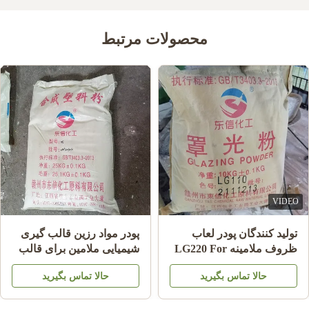
محصولات مرتبط
VIDEO
تولید کنندگان پودر لعاب
پودر مواد رزین قالب گیری
ظروف ملامینه LG220 For
شیمیایی ملامین برای قالب
Shining Plate Melamine
گیری ظروف ملامینه A5
حالا تماس بگیرید
حالا تماس بگیرید
HS کد 39092000
MMC