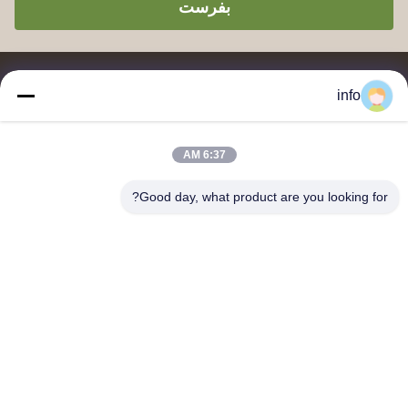
بفرست
info
6:37 AM
تامین کننده و صادر کننده پودر قالب سازی ملامین، ترکیب قالب سازی
ملامین، ترکیب قالب سازی اوره، پودر شیشه، ظروف میز ملامین،
Good day, what product are you looking for?
ظروف ناهار ملامین، بشقاب های ملامین، ظروف آشپزخانه ملامین.
با ما تماس بگیرید
آدرس: واحد 2005، کانال پرل پلازا، شماره 99 جاده یلان، منطقه
سیمینگ، شیامن، فوژیان، چین
shj004@melaminemouldingpowder.com
تلفن: 86-137-20898565