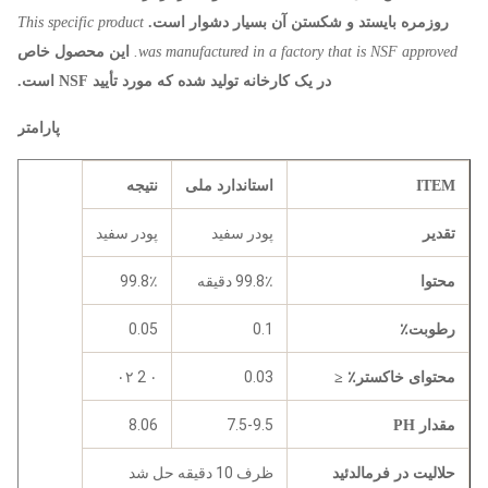
روزمره بایستد و شکستن آن بسیار دشوار است.
This specific product
was manufactured in a factory that is NSF approved.
این محصول خاص
در یک کارخانه تولید شده که مورد تأیید NSF است.
پارامتر
ITEM
استاندارد ملی
نتیجه
پودر سفید
پودر سفید
تقدیر
99.8٪ دقیقه
99.8٪
محتوا
0.05
0.1
رطوبت٪
۰ 2 ۰۲
0.03
محتوای خاکستر٪ ≤
8.06
7.5-9.5
مقدار PH
ظرف 10 دقیقه حل شد
حلالیت در فرمالدئید