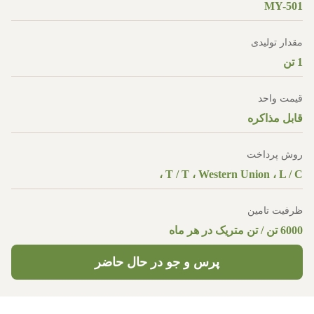
MY-501
مقدار تولیدی
1 تن
قیمت واحد
قابل مذاکره
روش پرداخت
T / T ، Western Union ، L / C ،
ظرفیت تامین
6000 تن / تن متریک در هر ماه
پرس و جو در حال حاضر