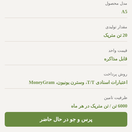
مدل محصول
A5
مقدار تولیدی
20 تن متریک
قیمت واحد
قابل مذاکره
روش پرداخت
اعتبارات اسنادی T/T، وسترن یونیون، MoneyGram
ظرفیت تامین
6000 تن / تن متریک در هر ماه
پرس و جو در حال حاضر