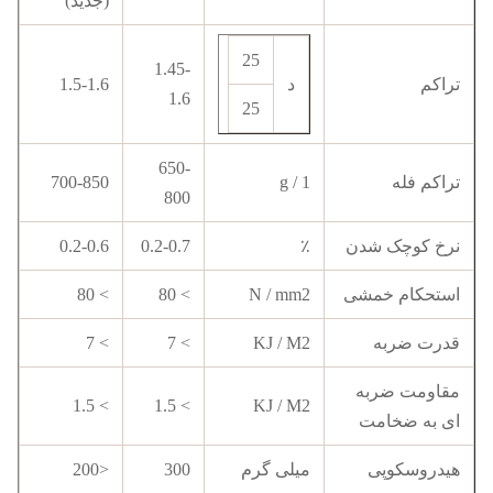
(جدید)
25
1.45-
تراکم
د
1.5-1.6
1.6
25
650-
تراکم فله
g / 1
700-850
800
نرخ کوچک شدن
٪
0.2-0.7
0.2-0.6
استحکام خمشی
N / mm2
> 80
> 80
قدرت ضربه
KJ / M2
> 7
> 7
مقاومت ضربه
> 1.5
> 1.5
KJ / M2
ای به ضخامت
هیدروسکوپی
میلی گرم
300
<200