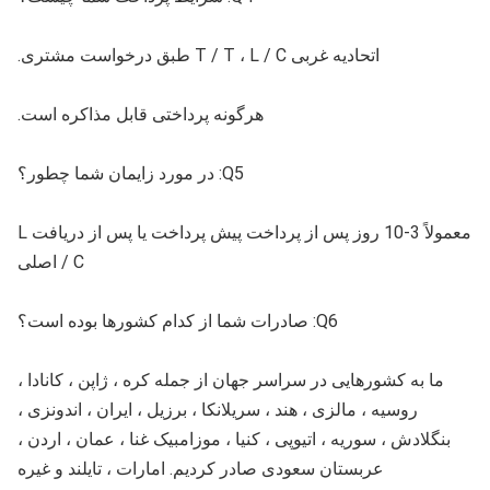
اتحادیه غربی T / T ، L / C طبق درخواست مشتری.
هرگونه پرداختی قابل مذاکره است.
Q5: در مورد زایمان شما چطور؟
معمولاً 3-10 روز پس از پرداخت پیش پرداخت یا پس از دریافت L
/ C اصلی
Q6: صادرات شما از کدام کشورها بوده است؟
ما به کشورهایی در سراسر جهان از جمله کره ، ژاپن ، کانادا ،
روسیه ، مالزی ، هند ، سریلانکا ، برزیل ، ایران ، اندونزی ،
بنگلادش ، سوریه ، اتیوپی ، کنیا ، موزامبیک غنا ، عمان ، اردن ،
عربستان سعودی صادر کردیم. امارات ، تایلند و غیره