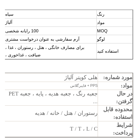
رنگ
سیاه
آلیاژ
مواد
MOQ
100 رایانه شخصی
لوگو
آرم سفارشی به عنوان درخواست مشتری
برای مصارف خانگی ، هتل ، رستوران ، غذا ،
استفاده کنید
ضیافت ، غذاخوری ،
بسته بندی کارتن صادراتی معمولی / جعبه هدیه
بسته بندی
رنگارنگ
مورد شماره:
هلی کوپتر آلیاژ
زمان نمونه
حدود 2-7 روز
مواد:
PPS + فایبرگلاس
زمان تولید سرب
حدود 7-30 روز ، ماهانه بستگی به مقدار دارد
در حال
جعبه رنگ ، جعبه هدیه ، پایه ، جعبه PET
گرفتن:
...
محدوده قابل
رستوران / هتل / خانه / هدیه
استفاده:
شرایط
T / T ، L / C
پرداخت: