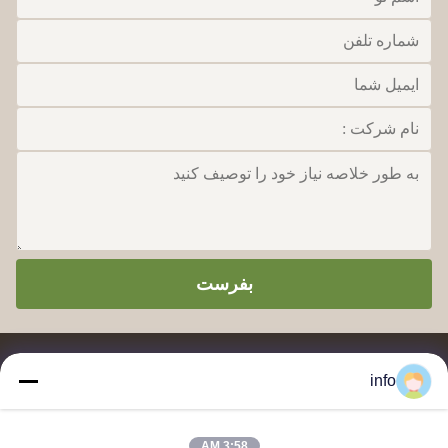
بفرست
info
3:58 AM