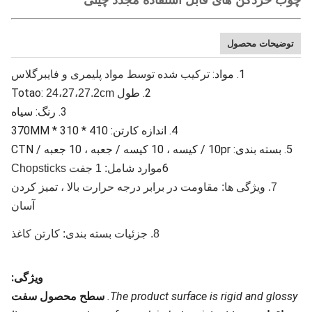
چوب خردکن های قابل استفاده مجدد چینی
توضیحات محصول
1. مواد:
ترکیب شده توسط مواد پلیمری و فایبرگلاس
2. طول Totao:
24،27،27.2cm
3. رنگ: سیاه
4. اندازه کارتن: 410 * 310 * 370MM
5. بسته بندی: 10pr / کیسه ، 10 کیسه / جعبه ، 10 جعبه / CTN
6
موارد شامل: 1 جفت Chopsticks
7. ویژگی ها: مقاومت در برابر درجه حرارت بالا ، تمیز کردن
آسان
8. جزئیات بسته بندی: کارتن کاغذ
ویژگی:
The product surface is rigid and glossy.
سطح محصول سفت