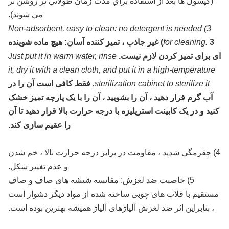
(كپسول ها بعد از استفاده براي مدت زمان طولاني تر روشن تر
مي شوند).
3) Non-adsorbent, easy to clean: no detergent is needed
for cleaning.
3) غیر جاذب ، تمیز کننده آسان: هیچ ماده شوینده
ای برای تمیز کردن لازم نیست.
Just put it in warm water, rinse
it, dry it with a clean cloth, and put it in a high-temperature
sterilization cabinet to sterilize it.
فقط کافی است آن را در
آب گرم قرار دهید ، آن را بشویید ، آن را با یک پارچه تمیز خشک
کنید و در یک کابینت استریلیزه با درجه حرارت بالا قرار دهید تا آن
را عقیم سازی کند.
4) چقرمگی شدید ، مقاومت در برابر درجه حرارت بالا ، خم شدن
و عدم تغییر شکل.
5) خاصیت ضد لغزش: مقایسه شیشه های صاف و صاف
مستقیم با قلاب های چوبی ساخته شده از مواد دیگر دشوار است
، بنابراین اثر ضد لغزش آلیاژهای آلیاژ همیشه بهترین بوده است.