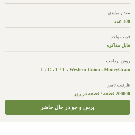
مقدار تولیدی
100 عدد
قیمت واحد
قابل مذاکره
روش پرداخت
L / C ، T / T ، Western Union ، MoneyGram
ظرفیت تامین
200000 قطعه / قطعه در روز
پرس و جو در حال حاضر