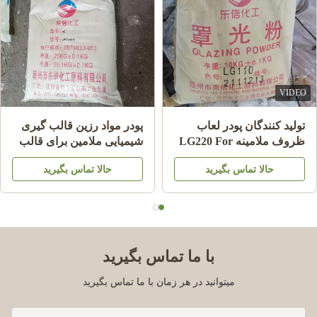
VIDEO
تولید کنندگان پودر لعاب
پودر مواد رزین قالب گیری
ظروف ملامینه LG220 For
شیمیایی ملامین برای قالب
Shining Plate Melamine
گیری ظروف ملامینه A5
حالا تماس بگیرید
حالا تماس بگیرید
HS کد 39092000
MMC
با ما تماس بگیرید
میتوانید در هر زمان با ما تماس بگیرید