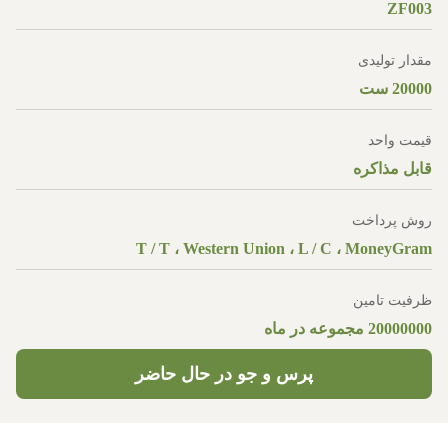
ZF003
مقدار تولیدی
20000 ست
قیمت واحد
قابل مذاکره
روش پرداخت
T / T ، Western Union ، L / C ، MoneyGram
ظرفیت تامین
20000000 مجموعه در ماه
پرس و جو در حال حاضر