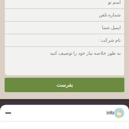
بفرست
info