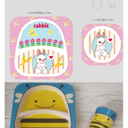
بندر:
Xiamen
15-20 روز برای نمونه ، 25-45 روز
زمان تحویل:
برای سفارش فله
پیش پرداخت 30٪ ، تعادل در برابر
پرداخت عمده:
نسخه B / L
هر کدام با کیسه اپ؛12 عدد در هر
روش بسته بندی:
کارتن داخلی ، 120 عدد در هر
کارتن خارجی
اندازه بسته بندی
470 * 235 * 720 میلی متر
کارتن: