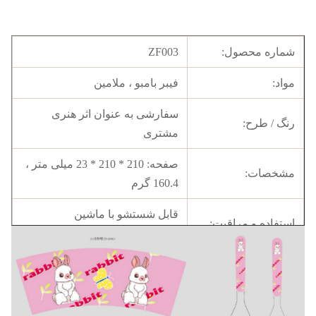
شماره محصول:
ZF003
مواد:
فیبر بامبو ، ملامین
سفارشی به عنوان اثر هنری
رنگ / طرح:
مشتری
صفحه: 210 * 210 * 23 میلی متر ،
مشخصات:
160.4 گرم
قابل شستشو با ماشین
استفاده و مراقبت:
ظرفشوییمایکروویو ندارد
2000 عدد در هر طراحی برای
MOQ:
سفارش سفارشی ؛دستور
آزمایشی پذیرفته شد