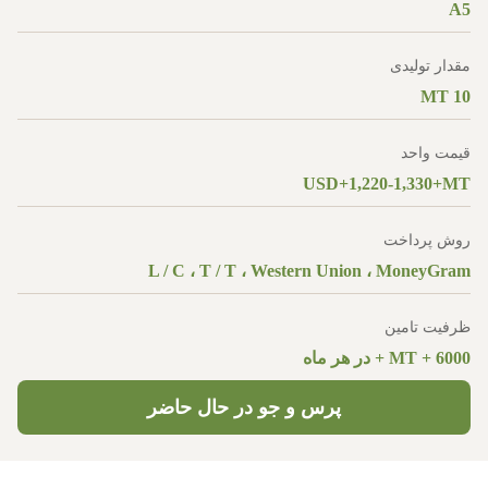
A5
مقدار تولیدی
10 MT
قیمت واحد
USD+1,220-1,330+MT
روش پرداخت
L / C ، T / T ، Western Union ، MoneyGram
ظرفیت تامین
6000 + MT + در هر ماه
پرس و جو در حال حاضر