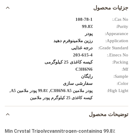
جزئیات محصول
108-78-1
Cas No.:
99.8٪
Purity:
Appearance:
پودر
Application:
رزین ملامینوفرم دهید
Grade Standard:
درجه غذایی
203-615-4
Einecs No.:
Packing:
کیسه کاغذی 25 کیلوگرمی
C3H6N6
Mf:
Sample:
رایگان
Color:
سفارشی سازی
,
,
High Light:
پودر ملامین C3H6N6 A5
99.8٪ پودر ملامین A5
کیسه کاغذی 25 کیلوگرم پودر ملامین
توضیحات محصول
99.8٪ Min Crystal Tripolycyannitrogen-containing