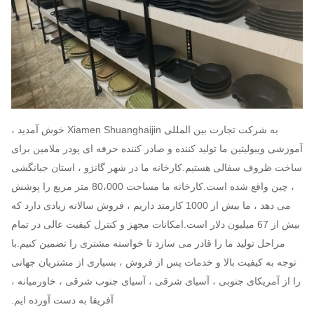
به شرکت تجارت بین المللی Xiamen Shuanghaijin خوش آمدید ،
آموزشی ویبولیتین ما تولید کننده و صادر کننده حرفه ای پودر ملامین برای
ساخت ظروف سفالی هستیم.کارخانه ما در شهر گانژو ، استان جیانگشی
، چین واقع شده است.کارخانه ما مساحت 80،000 متر مربع را پوشش
می دهد ، ما بیش از 1000 کارمند داریم ، فروش سالانه زیادی دارد که
بیش از 67 میلیون دلار است.امکانات مجهز و کنترل کیفیت عالی در تمام
مراحل تولید ما را قادر می سازد تا خواسته مشتری را تضمین کنیم.با
توجه به کیفیت بالا و خدمات پس از فروش ، بسیاری از مشتریان جهانی
را از آمریکای جنوبی ، آسیای شرقی ، آسیای جنوب شرقی ، خاورمیانه ،
آفریقا به دست آورده ایم.