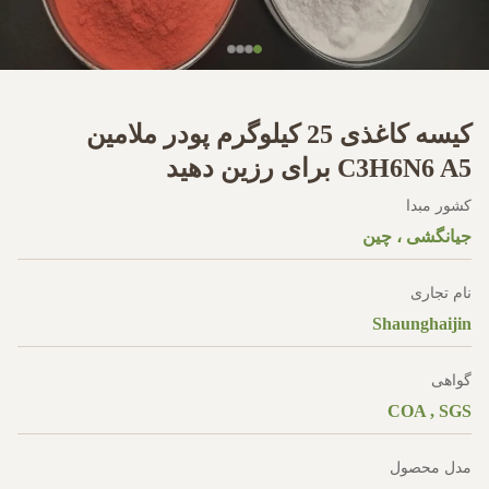
کیسه کاغذی 25 کیلوگرم پودر ملامین
C3H6N6 A5 برای رزین دهید
کشور مبدا
جیانگشی ، چین
نام تجاری
Shaunghaijin
گواهی
COA , SGS
مدل محصول