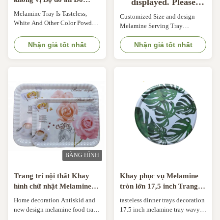
displayed. Please
dùng nhà bếp Nhu yếu
contact your service
Melamine Tray Is Tasteless,
Customized Size and design
phẩm hàng ngày
White And Other Color Powder
provider for more
Melamine Serving Tray
Used Tableware, Kitchenware
Tableware Break Resistant The
details. (28)
And Daily Necessities Overview
Nhận giá tốt nhất
reusable, bicoloured plastic
Nhận giá tốt nhất
Essential details Place of Origin:
bowl is practical, stable,
Jiangxi Brand Name: Dongxin
stackable to save space,
Color: Customized Color
virtually unbreakable, low-
Product Name: Melamine
noise, break-resistant, durable,
Serving Tray Style: Luxury
dishwasher safe and perfectly
OEM/ODM: Welocme Color:
suitable as a fruit bowl, salad
Customized Color Shape ...
bowl, snack bowl ...
BĂNG HÌNH
Trang trí nội thất Khay
Khay phục vụ Melamine
hình chữ nhật Melamine,
tròn lớn 17,5 inch Trang
Khay đựng thức ăn
trí nội thất Eco Freindly
Home decoration Antiskid and
tasteless dinner trays decoration
Melamine có Tay cầm
new design melamine food tray
17.5 inch melamine tray wavy
with handle dinnerware serving
large round dinnerware serving