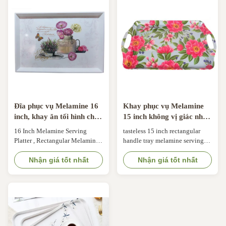
extra durable for use indoors
noise, break-resistant, durable,
and outside as well. It’xs easy to
dishwasher safe and perfectly
hold handles make for easy ...
suitable as a fruit bowl, salad
bowl, snack bowl ...
Đĩa phục vụ Melamine 16
Khay phục vụ Melamine
inch, khay ăn tối hình chữ
15 inch không vị giác nhẹ
nhật Melamine
dành cho gia đình
16 Inch Melamine Serving
tasteless 15 inch rectangular
Platter , Rectangular Melamine
handle tray melamine serving
Dinner Trays Low Noise Supply
tray for home use The reusable,
Ability Supply Ability:
Nhận giá tốt nhất
bicoloured plastic bowl is
Nhận giá tốt nhất
1000000 Pieces per Month
practical, stable, stackable to
Packaging & Delivery
save space, virtually
Packaging Details about 12 pcs
unbreakable, low-noise, break-
in one inner box, 144 pcs in one
resistant, durable, dishwasher
carton.Or As Your Requirements
safe and perfectly suitable as a
Melamine Serving Tray Port
fruit bowl, salad bowl, snack