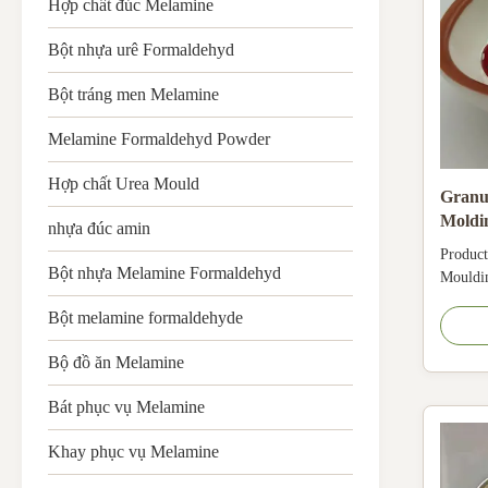
Hợp chất đúc Melamine
Bột nhựa urê Formaldehyd
Bột tráng men Melamine
Melamine Formaldehyd Powder
Hợp chất Urea Mould
Granul
Moldi
nhựa đúc amin
dùng 
Product
Bột nhựa Melamine Formaldehyd
Mouldi
compou
Bột melamine formaldehyde
formal
molding
Bộ đồ ăn Melamine
materia
agent, c
Bát phục vụ Melamine
formald
Khay phục vụ Melamine