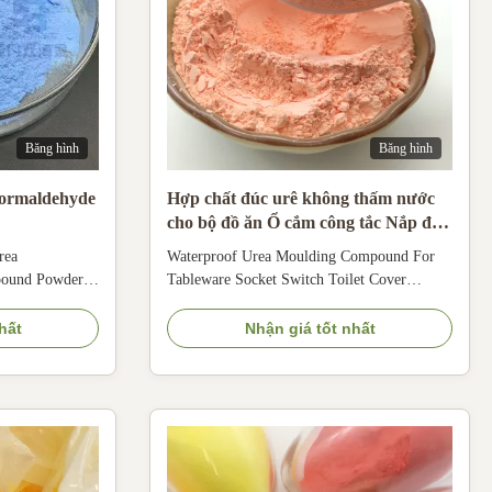
Băng hình
Băng hình
ormaldehyde
Hợp chất đúc urê không thấm nước
cho bộ đồ ăn Ổ cắm công tắc Nắp đậy
nhà vệ sinh
rea
Waterproof Urea Moulding Compound For
pound Powder
Tableware Socket Switch Toilet Cover
 Melamine
Production description: Urea formaldehyde
ing compound
resin molding compound is also called as urea
hất
Nhận giá tốt nhất
ldehyde resins
molding compound. It is produced by adding
additives,
curing agent, filling, colorant and lubricant
lubricants
into the urea formaldehyde resin. UF
molding ...