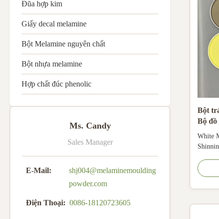
Đũa hợp kim
Giấy decal melamine
Bột Melamine nguyên chất
Bột nhựa melamine
Hợp chất đúc phenolic
Bột t
Bộ đồ
Ms. Candy
White 
Sales Manager
Shinni
Descri
Formald
E-Mail:
shj004@melaminemoulding
Utensil
powder.com
organic
most im
Điện Thoại:
0086-18120723605
the prod