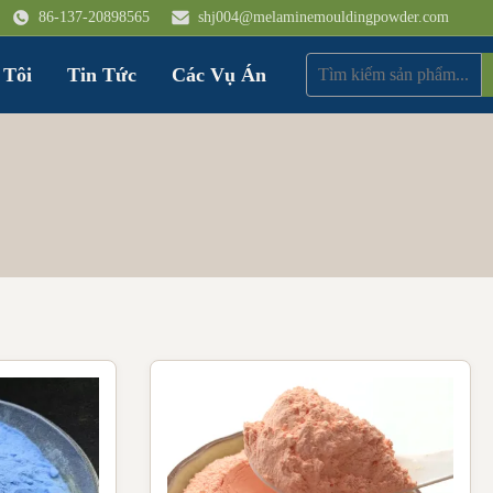
86-137-20898565
shj004@melaminemouldingpowder.com
 Tôi
Tin Tức
Các Vụ Án