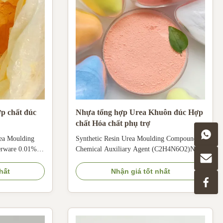
p chất đúc
Nhựa tổng hợp Urea Khuôn đúc Hợp
chất Hóa chất phụ trợ
ea Moulding
Synthetic Resin Urea Moulding Compound
rware 0.01%
Chemical Auxiliary Agent (C2H4N6O2)N
iary Agent
Synthetic Resin Urea Moulding Compound
r Making
For Making Dishware Sets Product
hất
Nhận giá tốt nhất
Of Urea Resin
description urea molding powder is modified
in is also
with melamine formaldehyde resin as the
esin. English
base material, adding advanced cellulose
..
reinforcing agent, adding a ...