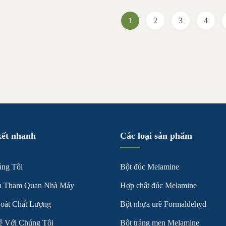
or cellulose intensifier, add a small
formaldehyde and urea prepar
of special ...
formaldehyde resin, and filler 
1
2
3
4
kết nhanh
Các loại sản phẩm
ng Tôi
Bột đúc Melamine
n Tham Quan Nhà Máy
Hợp chất đúc Melamine
oát Chất Lượng
Bột nhựa urê Formaldehyd
ệ Với Chúng Tôi
Bột tráng men Melamine