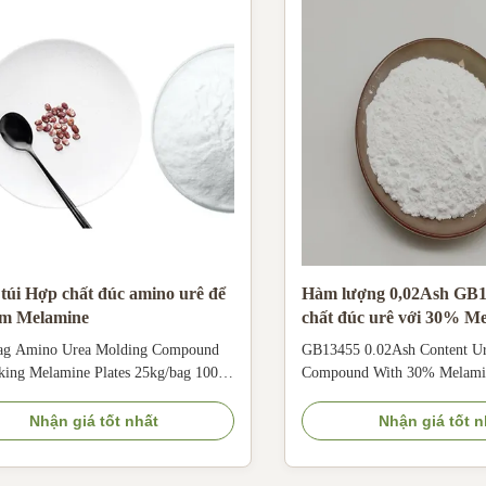
 túi Hợp chất đúc amino urê để
Hàm lượng 0,02Ash GB
ấm Melamine
chất đúc urê với 30% M
ag Amino Urea Molding Compound
GB13455 0.02Ash Content U
king Melamine Plates 25kg/bag 100%
Compound With 30% Melamin
ne Min Powder Urea Moulding
description The amount of ur
nd For Making Melamine Plates
formaldehyde resin used to ma
Nhận giá tốt nhất
Nhận giá tốt n
 description Urea melamine
products accounts for only ab
ehyde resin as basic material, to join
production. In the case of lo