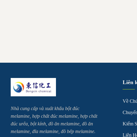
the seni
amount 
Liên 
Về Chú
Nhà cung cấp và xuất khẩu bột đúc
Chuyế
melamine, hợp chất đúc melamine, hợp chất
đúc urêa, bột kính, đồ ăn melamine, đồ ăn
Kiểm S
melamine, đĩa melamine, đồ bếp melamine.
Liên H