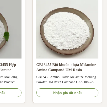
13455 Hợp
GB13455 Bột khuôn nhựa Melamine
elamine
Amino Compond UM Resin
rea Moulding
GB13455 Amino Plastic Melamine Molding
e Product
Powder UM Resin Compond CAS 108-78-1
ea-
PH 8. Urea Moulding Compound Resin
ke plastic
Powder Urea Resin Product description Urea-
hất
Nhận giá tốt nhất
out 10% of total
formaldehyde resin is also known as urea
w molar
formaldehyde resin. English abbreviation UF,