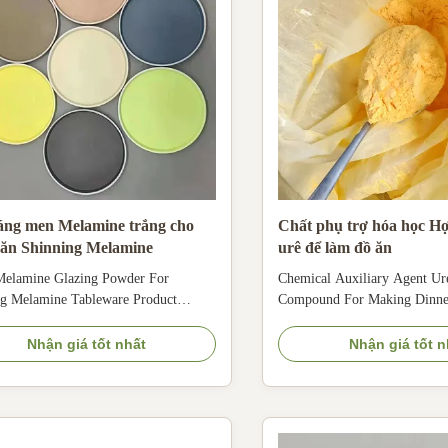
ráng men Melamine trắng cho
Chất phụ trợ hóa học Hợ
 ăn Shinning Melamine
urê để làm đồ ăn
Melamine Glazing Powder For
Chemical Auxiliary Agent Ur
ng Melamine Tableware Product
Compound For Making Dinne
ption Urea Moulding Compound Urea
Max Moisture Chemical Auxil
ehyde Resins for Cutlery Kitchen
Urea Moulding Compound Fo
Nhận giá tốt nhất
Nhận giá tốt n
 Handles Melamine is a versatile basic
Melamine Plates Description 
 chemical intermediate product. The
Powder Urea-formaldehyde res
portant use is as a raw material for
known as urea formaldehyde r
uction of ...
abbreviation UF, is urea and .