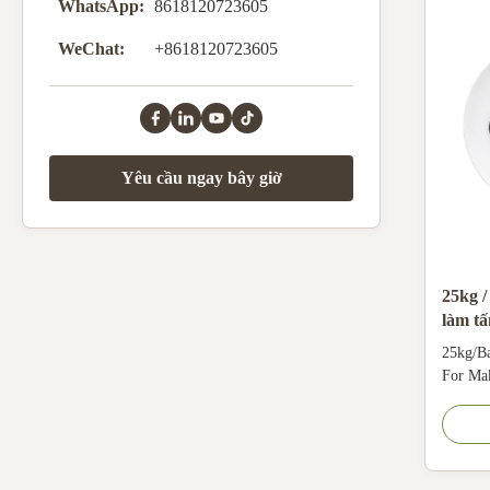
WhatsApp:
8618120723605
WeChat:
+8618120723605
Yêu cầu ngay bây giờ
25kg /
làm t
25kg/B
For Ma
Melami
Compou
Product
formald