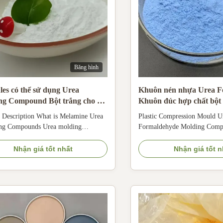
Băng hình
es có thể sử dụng Urea
Khuôn nén nhựa Urea F
ng Compound Bột trắng cho đồ
Khuôn đúc hợp chất bột
bàn
 Description What is Melamine Urea
Plastic Compression Mould U
ng Compounds Urea molding
Formaldehyde Molding Com
nd powder,also known as urea
Product Description What Is
dehyde compound powder, amino
Tableware? Melamine mould
Nhận giá tốt nhất
Nhận giá tốt n
 powder,is one kind of thermosetting
are based on melamine -forma
l, it's produced by adding curing
fortified with specialpurpose 
olorant,lubricant into urea
pigments, cure regulators and 
ehyde resin. Color:white ...
.specialpurpose additives, ...