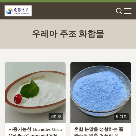
우레아 주조 화합물
비디오
비디오
사용가능한 Granules Urea
혼합 분말을 성형하는 플
Molding Compound White
라스틱 압축 거푸집 우레