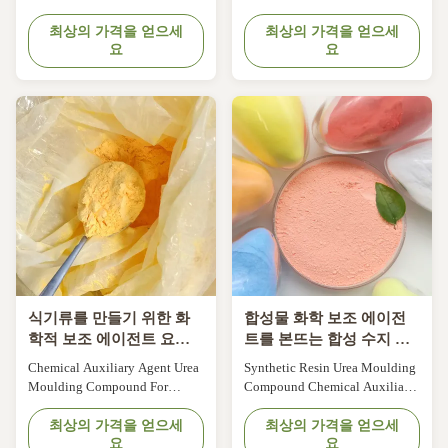
Socket Switch Toilet Cover
Tableware Product Description
Production description: Urea
최상의 가격을 얻으세
Urea Moulding Compound Urea
최상의 가격을 얻으세
요
요
formaldehyde resin molding
Formaldehyde Resins for
compound is also called as urea
Cutlery Kitchen Utensil Handles
molding compound. It is
Melamine is a versatile basic
produced by adding curing
organic chemical intermediate
agent, filling, colorant and
product. The most important use
lubricant into the urea
is as a raw material for the
formaldehyde resin. UF molding
production of ...
...
식기류를 만들기 위한 화
합성물 화학 보조 에이전
학적 보조 에이전트 요소
트를 본뜨는 합성 수지 요
몰딩 화합물
소
Chemical Auxiliary Agent Urea
Synthetic Resin Urea Moulding
Moulding Compound For
Compound Chemical Auxiliary
Making Dinnerware 0.01% Max
Agent (C2H4N6O2)N Synthetic
Moisture Chemical Auxiliary
최상의 가격을 얻으세
Resin Urea Moulding
최상의 가격을 얻으세
요
요
Agent Urea Moulding
Compound For Making