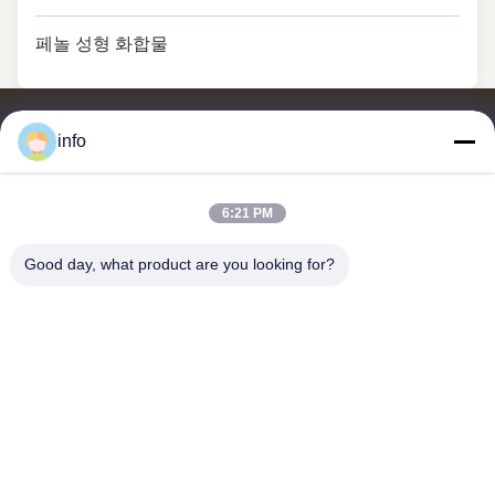
페놀 성형 화합물
info
6:21 PM
멜라민 성형 분말, 멜라민 성형 화합물, 요소 성형 화합물, 글레이징
분말, 멜라민 식기류, 멜라민 식기류, 멜라민 플레이트, 멜라민 주방
Good day, what product are you looking for?
용품의 공급업체 및 수출업체입니다.
저희와 연락
주소: 부지 2005, 채널 진주 광장, 99번 일란 도로, 시밍 구, 시아
멘, 푸젠, 중국
shj004@melaminemouldingpowder.com
전화: 86-137-20898565