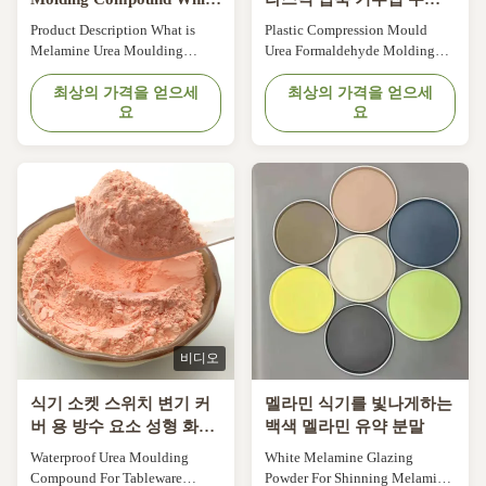
Powder For Tableware (기
아 포름알데히드
Product Description What is
Plastic Compression Mould
탁용품용품용품용품용품)
Melamine Urea Moulding
Urea Formaldehyde Molding
Compounds Urea molding
Compound Powder Product
compound powder,also known
최상의 가격을 얻으세
Description What Is Melamine
최상의 가격을 얻으세
요
요
as urea formaldehyde compound
Tableware? Melamine moulding
powder, amino molding
compound are based on
powder,is one kind of
melamine -formaldehyde resins
thermosetting material, it's
fortified with specialpurpose
produced by adding curing
additives, pigments, cure
agent, colorant,lubricant into
regulators and lubricants
urea formaldehyde resin.
.specialpurpose additives, ...
Color:white ...
비디오
식기 소켓 스위치 변기 커
멜라민 식기를 빛나게하는
버 용 방수 요소 성형 화합
백색 멜라민 유약 분말
물
Waterproof Urea Moulding
White Melamine Glazing
Compound For Tableware
Powder For Shinning Melamine