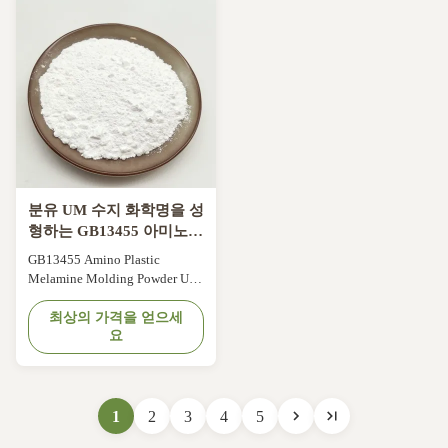
basic material, to join the senior
molar formaldehyde and urea
cellulose intensifier, add a small
prepared urea-formaldehyde
amount of special ...
resin, and filler (pulp, ...
분유 UM 수지 화학명을 성
형하는 GB13455 아미노
플라스틱 멜라민
GB13455 Amino Plastic
Melamine Molding Powder UM
Resin Compond CAS 108-78-1
PH 8. Urea Moulding
최상의 가격을 얻으세
요
Compound Resin Powder Urea
Resin Product description Urea-
formaldehyde resin is also
known as urea formaldehyde
resin. English abbreviation UF,
1
2
3
4
5
is urea and formaldehyde in the