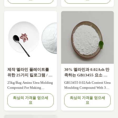
Compound For Making
Dishware Sets Product
Melamine Plates Description Of
description urea molding
Urea Resin Powder Urea-
powder is modified with
formaldehyde resin is also
melamine formaldehyde resin as
known as urea formaldehyde
the base material, adding
resin. English abbreviation UF,
advanced cellulose reinforcing
is urea and ...
agent, adding a ...
제작 멜라민 플레이트를
30% 멜라민과 0.02Ash 만
위한 25가지 킬로그램 / 가
족하는 GB13455 요소 몰
방 아미노 요소 몰딩 화합
딩 화합물
25kg/Bag Amino Urea Molding
GB13455 0.02Ash Content Urea
물
Compound For Making
Moulding Compound With 30%
Melamine Plates 25kg/bag
Melamine Product description
100% Melamine Min Powder
최상의 가격을 얻으세
The amount of urea-
최상의 가격을 얻으세
요
요
Urea Moulding Compound For
formaldehyde resin used to
Making Melamine Plates
make plastic products accounts
Product description Urea
for only about 10% of total
melamine formaldehyde resin as
production. In the case of low