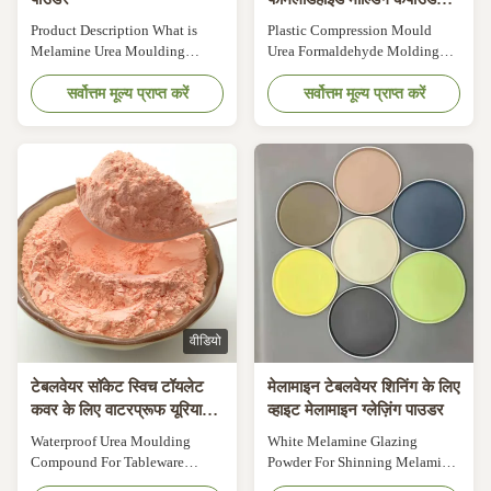
पाउडर
Product Description What is
Plastic Compression Mould
Melamine Urea Moulding
Urea Formaldehyde Molding
Compounds Urea molding
Compound Powder Product
compound powder,also known
सर्वोत्तम मूल्य प्राप्त करें
Description What Is Melamine
सर्वोत्तम मूल्य प्राप्त करें
as urea formaldehyde compound
Tableware? Melamine moulding
powder, amino molding
compound are based on
powder,is one kind of
melamine -formaldehyde resins
thermosetting material, it's
fortified with specialpurpose
produced by adding curing
additives, pigments, cure
agent, colorant,lubricant into
regulators and lubricants
urea formaldehyde resin.
.specialpurpose additives, ...
Color:white ...
वीडियो
टेबलवेयर सॉकेट स्विच टॉयलेट
मेलामाइन टेबलवेयर शिनिंग के लिए
कवर के लिए वाटरप्रूफ यूरिया
व्हाइट मेलामाइन ग्लेज़िंग पाउडर
मोल्डिंग कंपाउंड
Waterproof Urea Moulding
White Melamine Glazing
Compound For Tableware
Powder For Shinning Melamine
Socket Switch Toilet Cover
Tableware Product Description