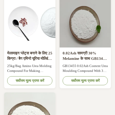
Urea Resin Powder Urea-
powder is modified with
formaldehyde resin is also
melamine formaldehyde resin as
known as urea formaldehyde
the base material, adding
resin. English abbreviation UF,
advanced cellulose reinforcing
is urea and ...
agent, adding a ...
मेलामाइन प्लेट्स बनाने के लिए 25
0.02Ash सामग्री 30%
किग्रा / बैग एमिनो यूरिया मोल्डिंग
Melamine के साथ GB13455
कंपाउंड
यूरिया मोल्डिंग यौगिक
25kg/Bag Amino Urea Molding
GB13455 0.02Ash Content Urea
Compound For Making
Moulding Compound With 30%
Melamine Plates 25kg/bag
Melamine Product description
100% Melamine Min Powder
सर्वोत्तम मूल्य प्राप्त करें
The amount of urea-
सर्वोत्तम मूल्य प्राप्त करें
Urea Moulding Compound For
formaldehyde resin used to
Making Melamine Plates
make plastic products accounts
Product description Urea
for only about 10% of total
melamine formaldehyde resin as
production. In the case of low
basic material, to join the senior
molar formaldehyde and urea
cellulose intensifier, add a small
prepared urea-formaldehyde
amount of special ...
resin, and filler (pulp, ...