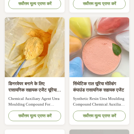
Production description: Urea
सर्वोत्तम मूल्य प्राप्त करें
Urea Moulding Compound Urea
सर्वोत्तम मूल्य प्राप्त करें
formaldehyde resin molding
Formaldehyde Resins for
compound is also called as urea
Cutlery Kitchen Utensil Handles
molding compound. It is
Melamine is a versatile basic
produced by adding curing
organic chemical intermediate
agent, filling, colorant and
product. The most important use
lubricant into the urea
is as a raw material for the
formaldehyde resin. UF molding
production of ...
...
डिनरवेयर बनाने के लिए
सिंथेटिक राल यूरिया मोल्डिंग
रासायनिक सहायक एजेंट यूरिया
कंपाउंड रासायनिक सहायक एजेंट
मोल्डिंग कंपाउंड
Chemical Auxiliary Agent Urea
Synthetic Resin Urea Moulding
Moulding Compound For
Compound Chemical Auxiliary
Making Dinnerware 0.01% Max
Agent (C2H4N6O2)N Synthetic
Moisture Chemical Auxiliary
सर्वोत्तम मूल्य प्राप्त करें
Resin Urea Moulding
सर्वोत्तम मूल्य प्राप्त करें
Agent Urea Moulding
Compound For Making
Compound For Making
Dishware Sets Product
Melamine Plates Description Of
description urea molding