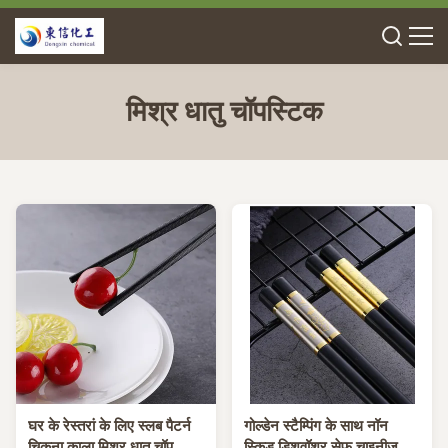
मिश्र धातु चॉपस्टिक
घर के रेस्तरां के लिए स्लब पैटर्न
गोल्डेन स्टैम्पिंग के साथ नॉन
चिकना काला मिश्र धातु चॉपस्टिक
स्किड डिशवॉशर सेफ चाइनीज