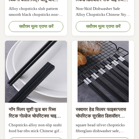
गैर पर्ची
स्टाइल फाइबरग्लास चॉपस्टिक
Alloy chopsticks slub pattern
Non-Skid Dishwasher Safe
smooth black chopsticks non-
Alloy Chopsticks Chinese Style
slip home restaurant alloy
Fiberglass Chopsticks with
chopsticks Product Description
सर्वोत्तम मूल्य प्राप्त करें
Golden Stamping Product
सर्वोत्तम मूल्य प्राप्त करें
1. Material: glass fiber polymer
Description These alloy
synthetic material 2. Totao
chopsticks with golden
length: 24/27.2cm 3. Color:
stamping are perfect for family
Black 4. Heat resistant: ≥220℃
use and unique for gift presents.
5. Packing: 10pr/bag,
Elegant Design: black body
10bags/box, 10boxes/CTN 6.
with golden stamping Chinese
Items Include: ...
character "福"(means ...
नॉन स्लिप सुशी फूड बार रिब्स
स्क्वायर हेड सिल्वर फाइबरग्लास
स्टिक गोल्डेज चोपस्टिक्स चाइनीज
चोपस्टिक सुरक्षित डिशवॉशर
गिफ्ट रियूजेबल
जापानी गैर पर्ची
Chopsticks alloy non-slip sushi
square head silver chopsticks
food bar ribs stick Chinese gift
fiberglass dishwasher safe,
reusable chopsticks Product
japanese alloy chopstick set,