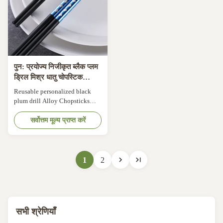
पुन: प्रयोज्य निजीकृत ब्लैक प्लम
ड्रिल मिश्र धातु चोपस्टिक
प्लास्टिक एसजीएस प्रमाणन
Reusable personalized black
plum drill Alloy Chopsticks
Plastic Chopsticks Product
Description Chinese Chopsticks
सर्वोत्तम मूल्य प्राप्त करें
Detailed specifications: 1.
Material: PPS alloy chopsticks
2. Totao length: 222MM 3.
Color: Black matte, coffee matte
1
2
4. Carton size:
410*310*370MM 5. Packing:
10pr/bag, 10bags/box, ...
सभी श्रेणियाँ