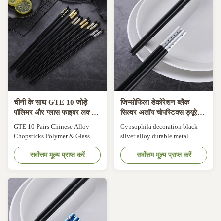
chopsticks can make over 30
resistant : Up to 220 degree C
joints and more than 50 muscles
Pack : 10 pairs Colour : Random
on shoulder, arm, wrist and
Length : Black 24cm Weight :
fingers get fully movement,
Approximately 0...
both your ...
चीनी के साथ GTE 10 जोड़े
जिप्सोफिला डेकोरेशन ब्लैक
पॉलिमर और ग्लास फाइबर लक्जरी
सिल्वर अलॉय चोपस्टिक्स ड्यूरेबल
चोपस्टिक टेबलवेयर
मेटल चॉपस्टिक
GTE 10-Pairs Chinese Alloy
Gypsophila decoration black
Chopsticks Polymer & Glass
silver alloy durable metal
Fiber Chopsticks Tableware
chopsticks Product Description
With Chinese Product
सर्वोत्तम मूल्य प्राप्त करें
High quality: The rod is made of
सर्वोत्तम मूल्य प्राप्त करें
Description Chopsticks Detailed
glass fiber synthetic material,
specifications: 1. Material: PPS
with high hardness, high wear
alloy chopsticks 2. Totao
resistance and high toughness.
length: 271MM 3. Color: Black
These chopsticks are still heat
matte, coffee matte 4. Carton
resistant at 180 ° C and will not
size: 410*310*370MM 5.
deform. Anti-slip ...
Packing: 10pr/bag, ...