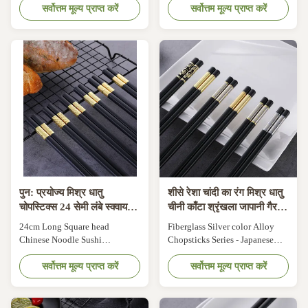
Description 1. Material:
सर्वोत्तम मूल्य प्राप्त करें
non slip, premium quality hotel
सर्वोत्तम मूल्य प्राप्त करें
Compounded by Polymer
Product Description PREMIUM
Materials and Fiberglass 2.
MATERIAL: made of fiberglass
Totao length: 24,27,27.2cm 3.
and polymer, which are heat-
Color: Black 4. Carton size:
resistant, non-toxic, healthy and
410*310*370MM 5. Packing:
environment-friendly. They
10pr/bag, 10bags/box,
serve as a perfect substitute for
10boxes/CTN 6. Items ...
...
पुन: प्रयोज्य मिश्र धातु
शीसे रेशा चांदी का रंग मिश्र धातु
चोपस्टिक्स 24 सेमी लंबे स्क्वायर
चीनी काँटा श्रृंखला जापानी गैर
हेड चीनी नूडल सुशी चोपस्टिक्स
पर्ची परिवार का उपयोग करें
24cm Long Square head
Fiberglass Silver color Alloy
Chinese Noodle Sushi
Chopsticks Series - Japanese
Chopsticks Reusable Alloy
Non-Slip Luxury Reusable
Chopsticks Product Description
सर्वोत्तम मूल्य प्राप्त करें
Chopsticks Family Use Product
सर्वोत्तम मूल्य प्राप्त करें
The BENEFIT of using
Description Description:
chopsticks: According to
Material : Alloy (Metal,
medical research, Using
Polymer & Glass Fiber) Heat