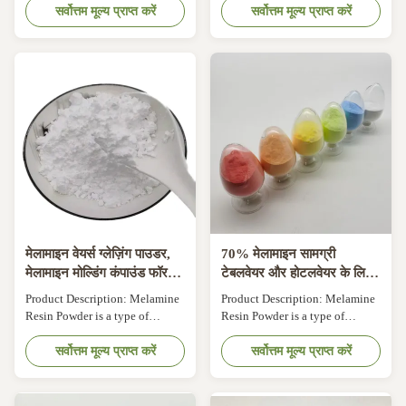
crockery process handles for
सर्वोत्तम मूल्य प्राप्त करें
performance material used in a
सर्वोत्तम मूल्य प्राप्त करें
cookware and other utensils,
variety of industries. It is a type
Serving Trays, Melamine
of thermosetting plastic that is
kitchenware, cups, electrical
made from melamine, a white
equipment, terminal block
crystalline compound, and
housings, Buttons. Features:
formaldehyde. This product is
Product Name: Melamine Resin
widely known for its ...
Powder Chemical ...
मेलामाइन वेयर्स ग्लेज़िंग पाउडर,
70% मेलामाइन सामग्री
मेलामाइन मोल्डिंग कंपाउंड फॉर
टेबलवेयर और होटलवेयर के लिए
टेबलवेयर एंड होटलवेयर।
रंगीन मेलामाइन राल पाउडर
Product Description: Melamine
Product Description: Melamine
Resin Powder is a type of
Resin Powder is a type of
thermosetting plastic that is
thermosetting plastic that is
widely used in the production of
सर्वोत्तम मूल्य प्राप्त करें
widely used in the production of
सर्वोत्तम मूल्य प्राप्त करें
various plastic products due to
various plastic products due to
its excellent properties. It is a
its excellent properties. It is a
white, tasteless and non-toxic
white, tasteless and non-toxic