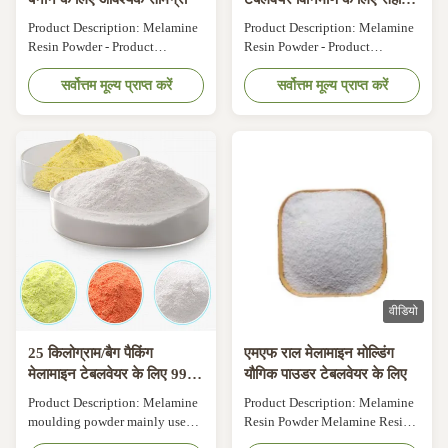
घटक
Product Description: Melamine
Product Description: Melamine
Resin Powder - Product
Resin Powder - Product
Overview Melamine Resin
Overview Melamine Resin
Powder is a type of
सर्वोत्तम मूल्य प्राप्त करें
Powder is a type of
सर्वोत्तम मूल्य प्राप्त करें
thermosetting plastic that is
thermosetting plastic that is
widely used in the production of
widely used in the production of
various plastic products due to
various plastic products due to
its excellent properties. It is a
its excellent properties. It is a
white, tasteless and non-toxic
white, tasteless and non-toxic
powder that is made from
powder that is made from
melamine, an ...
melamine, an ...
वीडियो
25 किलोग्राम/बैग पैकिंग
एमएफ राल मेलामाइन मोल्डिंग
मेलामाइन टेबलवेयर के लिए 99%
यौगिक पाउडर टेबलवेयर के लिए
शुद्धता के साथ मेलामाइन मोल्डिंग
Product Description: Melamine
Product Description: Melamine
राल पाउडर
moulding powder mainly used
Resin Powder Melamine Resin
for tableware, melamine
Powder is a versatile and high-