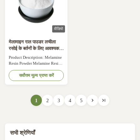
वीडियो
मेलामाइन राल पाउडर लचीला
रसोई के बर्तनों के लिए आवश्यक
घटक
Product Description: Melamine
Resin Powder Melamine Resin
Powder is a versatile and high-
performance material used in a
सर्वोत्तम मूल्य प्राप्त करें
variety of industries. It is a type
of thermosetting plastic that is
made from melamine, a white
crystalline compound, and
1
2
3
4
5
formaldehyde. This product is
widely known for its ...
सभी श्रेणियाँ