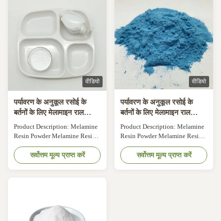
powder that is made from
powder that is made from
melamine, an organic
melamine, an organic
compound. With a purity of
compound. With a purity of
99.8%, our ...
99.8%, our ...
वीडियो
वीडियो
पर्यावरण के अनुकूल रसोई के
पर्यावरण के अनुकूल रसोई के
बर्तनों के लिए मेलामाइन राल
बर्तनों के लिए मेलामाइन राल
पाउडर
पाउडर
Product Description: Melamine
Product Description: Melamine
Resin Powder Melamine Resin
Resin Powder Melamine Resin
Powder is a versatile and high-
Powder is a versatile and high-
performance material used in a
सर्वोत्तम मूल्य प्राप्त करें
performance material used in a
सर्वोत्तम मूल्य प्राप्त करें
variety of industries. It is a type
variety of industries. It is a type
of thermosetting plastic that is
of thermosetting plastic that is
made from melamine, a white
made from melamine, a white
crystalline compound, and
crystalline compound, and
formaldehyde. This product is
formaldehyde. This product is
widely known for its ...
widely known for its ...