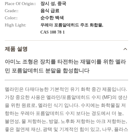
Place Of Origin::
장시 성, 중국
Grade::
음식 급료
Color::
순수한 백색
High Light:
,
우레아 포름알데히드 주조 화합물
CAS 108 78 1
제품 설명
아미노 조형은 장치를 타전하는 재떨이를 위한 멜라
민 포름알데히드 분말을 합성합니다
멜라민은 다재다능한 기본적인 유기 화학 중간 제품입니다.
가장 중요한 사용은 멜라민/포름알데히드 수지 (MF)의 생산
을 위한 원료로, 멜라민 식기 입니다. 수지에는 화학물질 저
항하는 우레아 포름알데히드 수지 보다는 경도에서 더 높,
불연성, 물 저항하는, 방열, 노후화 저항하는 아크 저항하는,
좋은 절연제 재산, 광택 및 기계적인 힘이 있고, 나무, 플라스