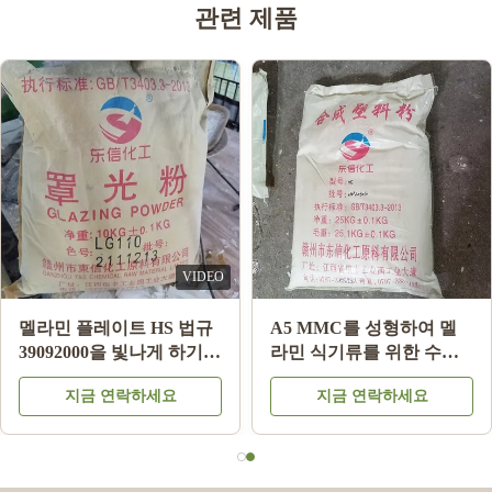
관련 제품
VIDEO
멜라민 플레이트 HS 법규
A5 MMC를 성형하여 멜
39092000을 빛나게 하기
라민 식기류를 위한 수지
위한 분유 제조들에 글레
원료 분말을 본뜨는 멜라
지금 연락하세요
지금 연락하세요
이즈를 바르는 LG220 멜
민 화학
라민 식기류