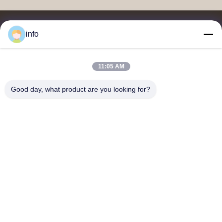
info
11:05 AM
멜라민 성형 분말, 멜라민 성형 화합물, 요소 성형 화합물, 글레이징
분말, 멜라민 식기류, 멜라민 식기류, 멜라민 플레이트, 멜라민 주방
Good day, what product are you looking for?
용품의 공급업체 및 수출업체입니다.
저희와 연락
주소: 부지 2005, 채널 진주 광장, 99번 일란 도로, 시밍 구, 시아
멘, 푸젠, 중국
shj004@melaminemouldingpowder.com
전화: 86-137-20898565