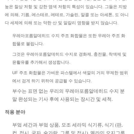
높은 찰상 저항 및 강한 염색 저항의 특성이 있습니다. 그들은 지방
에 의해, 기름, 에스테르, 에테르, 가솔린, 알콜 또는 아세톤, 도 아니
다 세제에 의해 또는 약한 산 및 알칼리 영향을 받지 않습니다.
우레아포름알데히드 수지 주조 화합물은 또한 우레아 주조 화
합물로 불립니다.
그것은 우레아포름알데히드 수지로 경화제, 충전물, 착색제 및
윤활유를 추가해서 생성합니다.
UF 주조 화합물은 가벼운 파스텔에서 색깔의 거의 무제한 범위
에서 검게 하기 위하여 공급될 수 있습니다.
부수는 표면 없는 우리의 우레아포름알데히드 수지 분
말 완성되는 기사 후에 사용되는 장시간 및 세척.
적용 분야
부엌 세간과 부엌 상품, 모조 세라믹 식기류, 식기 (판,
컵, 접시, 국자, 숟가락, 그릇 및 접시), 멜라민 오지그릇.