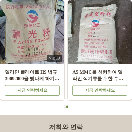
VIDEO
멜라민 플레이트 HS 법규
A5 MMC를 성형하여 멜
39092000을 빛나게 하기
라민 식기류를 위한 수지
위한 분유 제조들에 글레
원료 분말을 본뜨는 멜라
지금 연락하세요
지금 연락하세요
이즈를 바르는 LG220 멜
민 화학
라민 식기류
저희와 연락