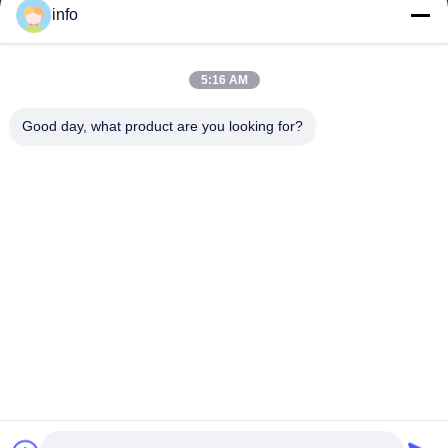
info
5:16 AM
멜라민 성형 분말, 멜라민 성형 화합물, 요소 성형 화합물, 글레이징
분말, 멜라민 식기류, 멜라민 식기류, 멜라민 플레이트, 멜라민 주방
Good day, what product are you looking for?
용품의 공급업체 및 수출업체입니다.
저희와 연락
주소: 부지 2005, 채널 진주 광장, 99번 일란 도로, 시밍 구, 시아
멘, 푸젠, 중국
shj004@melaminemouldingpowder.com
전화: 86-137-20898565
Copyright © 2019-2026 Dongxin Melamine (Xiamen) Chemical Co., Ltd.. All Rights