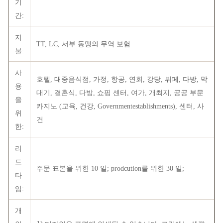
기
간:
지
TT, LC, 서부 동맹의 무역 보험
불:
사
호텔, 대중음식점, 가정, 항공, 연회, 강당, 뷔페, 다방, 막
용
대기, 결혼식, 다방, 쇼핑 센터, 여가, 개최지, 공공 부문
을
카지노 (교육, 건강, Governmentestablishments), 센터, 사
위
건
한:
리
드
주문 표본을 위한 10 일; prodcution를 위한 30 일;
타
임:
개