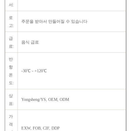
서:
로
주문을 받아서 만들어질 수 있습니다
고:
급
음식 급료
료:
반
항
-30℃ - +120℃
온
도:
상
Yongsheng/YS, OEM, ODM
표:
가
격
EXW, FOB, CIF, DDP