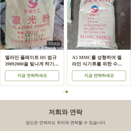
VIDEO
멜라민 플레이트 HS 법규
A5 MMC를 성형하여 멜
39092000을 빛나게 하기
라민 식기류를 위한 수지
위한 분유 제조들에 글레
원료 분말을 본뜨는 멜라
지금 연락하세요
지금 연락하세요
이즈를 바르는 LG220 멜
민 화학
라민 식기류
저희와 연락
당신은 언제라도 우리와 연락할 수 있습니다