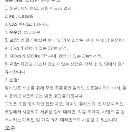
멜라민 주조 분말
제품 이름:
1.
외관:
백색 분말, 단청 진료소 결정
2.
MF:
C3H6N6
3.
CAS 아니오:
108-78-1
4.
순수성:
99.8% 분
5.
포장:
안 폴리에틸렌 부대 및 외부 길쌈된 부대, 부대 당 순중량:
25kg의 20fcl에 있는 22mt 선적.
A:
B: 500kg와 1000kg PP 부대, 20fcl에 있는 20mt 선적.
6.
저장:
차갑고 건조한 장소에 있는 상점은 강한 빛 및 열에서 멀리
유지합니다
7.
신청:
멜라민은 제조를 위해 주로 우물물인 멜라민 포름알데히드 수지, 열
이용되고 저항하고는 밝은 호광을이룹니다.
그것은 또한 장식적인 합판 제품, 아미노 플라스틱, 접착성 대리인,
코팅에서 사용되고 서류상 강화 대리인, 직물 조력자, 시멘트 물 감
소시키는 대리인 및 가죽 유지 대리인으로 사용될 수 있습니다.
모수