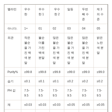
멜라민
우수
우수
우수
일등
두번
제 3
한
한 1
한 2
째 수
의 수
준
준
아니다.
1+
01
02
03
04
05
외관
작은
불순
많은
많은
많은
밝은
불순
더를
불순
불순
불순
노란
을 가
가진
을 가
을 가
을 가
색 분
진 백
백색
진 백
진 백
진 백
말
색 분
분말
색 분
색 분
색 분
말
말
말
말
Purity%
≥99.8
≥99.8
≥99.8
≥99.0
≤99.0
≤99.0
습기
≤0.1
≤0.1
≤0.1
≤0.2
≥0.2
≥0.2
PH 값
7.5-
7.5-
7.5-
7.5-
7.5-
7.5-
9.5
9.5
9.5
9.5
9.5
9.5
재
≤0.03
≤0.03
≤0.03
≤0.05
≥0.05
≥0.05