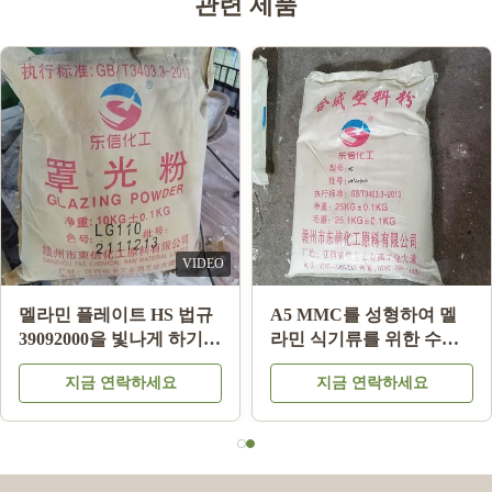
관련 제품
VIDEO
멜라민 플레이트 HS 법규
A5 MMC를 성형하여 멜
39092000을 빛나게 하기
라민 식기류를 위한 수지
위한 분유 제조들에 글레
원료 분말을 본뜨는 멜라
지금 연락하세요
지금 연락하세요
이즈를 바르는 LG220 멜
민 화학
라민 식기류