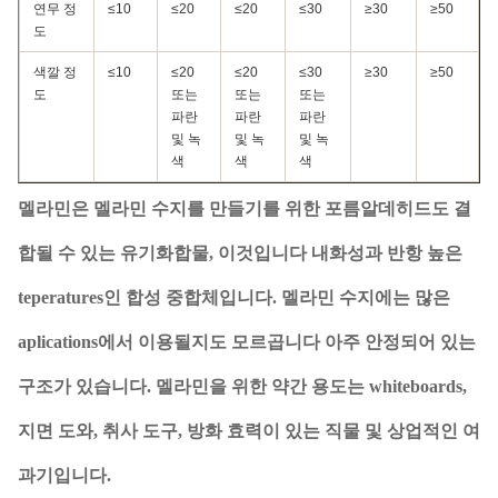
연무 정
≤10
≤20
≤20
≤30
≥30
≥50
도
색깔 정
≤10
≤20
≤20
≤30
≥30
≥50
도
또는
또는
또는
파란
파란
파란
및 녹
및 녹
및 녹
색
색
색
멜라민은 멜라민 수지를 만들기를 위한 포름알데히드도 결
합될 수 있는 유기화합물, 이것입니다 내화성과 반항 높은
teperatures인 합성 중합체입니다. 멜라민 수지에는 많은
aplications에서 이용될지도 모르곱니다 아주 안정되어 있는
구조가 있습니다. 멜라민을 위한 약간 용도는 whiteboards,
지면 도와, 취사 도구, 방화 효력이 있는 직물 및 상업적인 여
과기입니다.