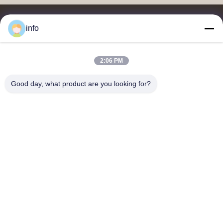
info
2:06 PM
멜라민 성형 분말, 멜라민 성형 화합물, 요소 성형 화합물, 글레이징
분말, 멜라민 식기류, 멜라민 식기류, 멜라민 플레이트, 멜라민 주방
Good day, what product are you looking for?
용품의 공급업체 및 수출업체입니다.
저희와 연락
주소: 부지 2005, 채널 진주 광장, 99번 일란 도로, 시밍 구, 시아
멘, 푸젠, 중국
shj004@melaminemouldingpowder.com
전화: 86-137-20898565