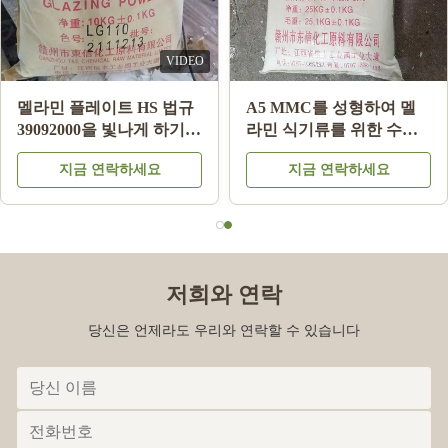
VIDEO
멜라민 플레이트 HS 법규
A5 MMC를 성형하여 멜
39092000을 빛나게 하기
라민 식기류를 위한 수지
위한 분유 제조들에 글레
원료 분말을 본뜨는 멜라
지금 연락하세요
지금 연락하세요
이즈를 바르는 LG220 멜
민 화학
라민 식기류
저희와 연락
당신은 언제라도 우리와 연락할 수 있습니다