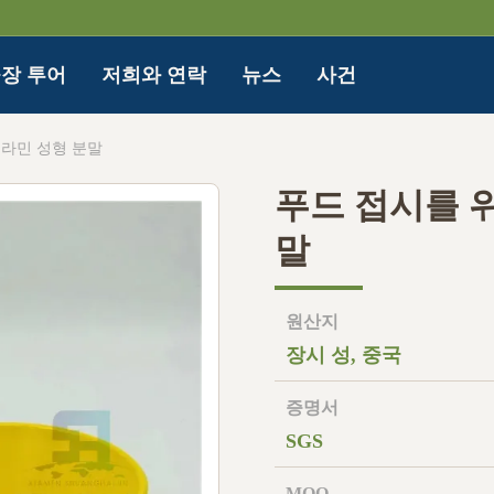
장 투어
저희와 연락
뉴스
사건
멜라민 성형 분말
푸드 접시를 
말
원산지
장시 성, 중국
증명서
SGS
MOQ