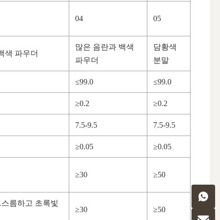
04
05
많은 음란과 백색
담황색
백색 파우더
파우더
분말
≤99.0
≤99.0
≥0.2
≥0.2
7.5-9.5
7.5-9.5
≥0.05
≥0.05
≥30
≥50
푸르스름하고 초록빛
≥30
≥50