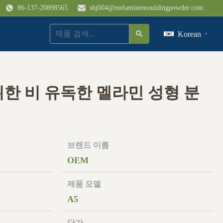
86-137-20898565
shj004@melaminemouldingpowder.com
Korean
위한 비 유독한 멜라민 성형 분
브랜드 이름
OEM
제품 모델
A5
단가