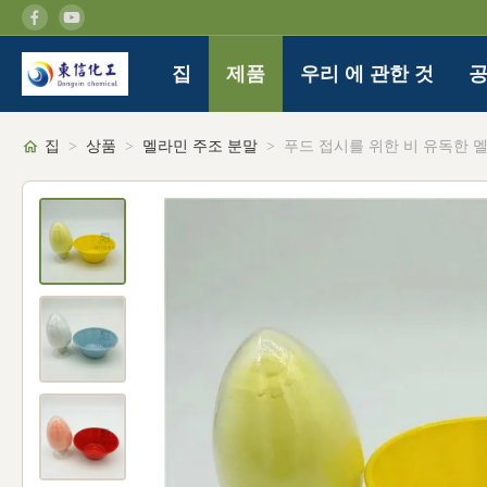
집
제품
우리 에 관한 것
공
집
>
상품
>
멜라민 주조 분말
>
푸드 접시를 위한 비 유독한 