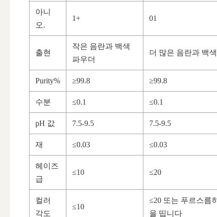
아니
1+
01
오.
작은 음란과 백색
출현
더 많은 음란과 백
파우더
Purity%
≥99.8
≥99.8
수분
≤0.1
≤0.1
pH 값
7.5-9.5
7.5-9.5
재
≤0.03
≤0.03
헤이즈
≤10
≤20
급
컬러
≤20 또는 푸르스름
≤10
각도
을 띱니다