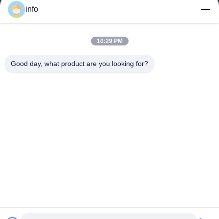
info
10:29 PM
멜라민 성형 분말, 멜라민 성형 화합물, 요소 성형 화합물, 글레이징
분말, 멜라민 식기류, 멜라민 식기류, 멜라민 플레이트, 멜라민 주방
Good day, what product are you looking for?
용품의 공급업체 및 수출업체입니다.
저희와 연락
주소: 부지 2005, 채널 진주 광장, 99번 일란 도로, 시밍 구, 시아
멘, 푸젠, 중국
shj004@melaminemouldingpowder.com
전화: 86-137-20898565
Copyright © 2019-2026 Dongxin Melamine (Xiamen) Chemical Co., Ltd.. All Rights