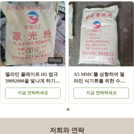
그릇/판을 만들기를 위한
식기 멜라민을 만들기를
백색 색깔 멜라민 주조 분
위한 합성 분말을 주조하
말 높은 결합 강도
는 멜라민은 사라다 그릇
지금 연락하세요
지금 연락하세요
멜라민을 도금합니다
저희와 연락