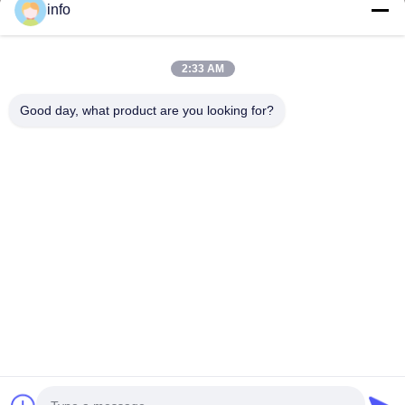
info
2:33 AM
멜라민 성형 분말, 멜라민 성형 화합물, 요소 성형 화합물, 글레이징
분말, 멜라민 식기류, 멜라민 식기류, 멜라민 플레이트, 멜라민 주방
Good day, what product are you looking for?
용품의 공급업체 및 수출업체입니다.
저희와 연락
주소: 부지 2005, 채널 진주 광장, 99번 일란 도로, 시밍 구, 시아
멘, 푸젠, 중국
shj004@melaminemouldingpowder.com
전화: 86-137-20898565
Copyright © 2019-2026 Dongxin Melamine (Xiamen) Chemical Co., Ltd.. All Rights