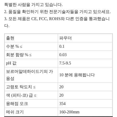
특별한 사람을 가지고 있습니다.
2. 품질을 확인하기 위한 전문기술자들을 가지고 있으세요.
3. 모든 제품은 CE, FCC, ROHS와 다른 인증을 통과했습니
다.
출현
파우더
수분 % ≤
0.1
회분 함량 % ≤
0.03
pH 값
7.5-9.5
보르머알데하이드기의 가
10 분에 용해됩니다
용성
고령토 탁도치 ≤
20
색 (피티-코) 급 ≤
20
융해점 오크
354
메쉬 크기
160-200mm