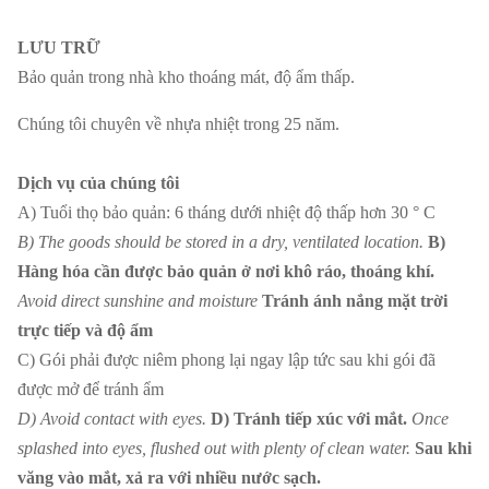
LƯU TRỮ
Bảo quản trong nhà kho thoáng mát, độ ẩm thấp.
Chúng tôi chuyên về nhựa nhiệt trong 25 năm.
Dịch vụ của chúng tôi
A) Tuổi thọ bảo quản: 6 tháng dưới nhiệt độ thấp hơn 30 ° C
B) The goods should be stored in a dry, ventilated location.
B)
Hàng hóa cần được bảo quản ở nơi khô ráo, thoáng khí.
Avoid direct sunshine and moisture
Tránh ánh nắng mặt trời
trực tiếp và độ ẩm
C) Gói phải được niêm phong lại ngay lập tức sau khi gói đã
được mở để tránh ẩm
D) Avoid contact with eyes.
D) Tránh tiếp xúc với mắt.
Once
splashed into eyes, flushed out with plenty of clean water.
Sau khi
văng vào mắt, xả ra với nhiều nước sạch.