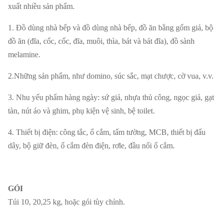
xuất nhiều sản phẩm.
1. Đồ dùng nhà bếp và đồ dùng nhà bếp, đồ ăn bằng gốm giả, bộ
đồ ăn (đĩa, cốc, cốc, đĩa, muôi, thìa, bát và bát đĩa), đồ sành
melamine.
2.Những sản phẩm, như domino, súc sắc, mạt chược, cờ vua, v.v.
3. Nhu yếu phẩm hàng ngày: sứ giả, nhựa thủ công, ngọc giả, gạt
tàn, nút áo và ghim, phụ kiện vệ sinh, bệ toilet.
4. Thiết bị điện: công tắc, ổ cắm, tấm tường, MCB, thiết bị đấu
dây, bộ giữ đèn, ổ cắm đèn điện, rơle, đầu nối ổ cắm.
GÓI
Túi 10, 20,25 kg, hoặc gói tùy chỉnh.