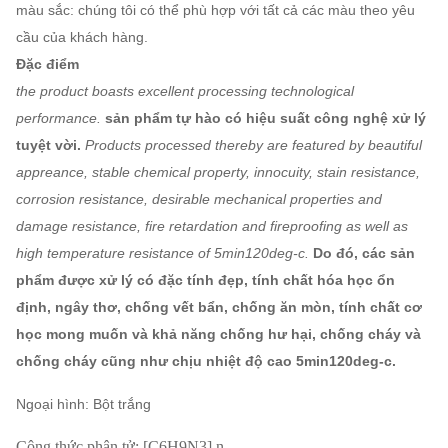
màu sắc: chúng tôi có thể phù hợp với tất cả các màu theo yêu
cầu của khách hàng.
Đặc điểm
the product boasts excellent processing technological
performance.
sản phẩm tự hào có hiệu suất công nghệ xử lý
tuyệt vời.
Products processed thereby are featured by beautiful
appreance, stable chemical property, innocuity, stain resistance,
corrosion resistance, desirable mechanical properties and
damage resistance, fire retardation and fireproofing as well as
high temperature resistance of 5min120deg-c.
Do đó, các sản
phẩm được xử lý có đặc tính đẹp, tính chất hóa học ổn
định, ngây thơ, chống vết bẩn, chống ăn mòn, tính chất cơ
học mong muốn và khả năng chống hư hại, chống cháy và
chống cháy cũng như chịu nhiệt độ cao 5min120deg-c.
Ngoại hình: Bột trắng
Công thức phân tử: [C6H9N3] n