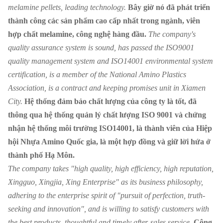
melamine pellets, leading technology.
Bây giờ nó đã phát triển
thành công các sản phẩm cao cấp nhất trong ngành, viên
hợp chất melamine, công nghệ hàng đầu.
The company's
quality assurance system is sound, has passed the ISO9001
quality management system and ISO14001 environmental system
certification, is a member of the National Amino Plastics
Association, is a contract and keeping promises unit in Xiamen
City.
Hệ thống đảm bảo chất lượng của công ty là tốt, đã
thông qua hệ thống quản lý chất lượng ISO 9001 và chứng
nhận hệ thống môi trường ISO14001, là thành viên của Hiệp
hội Nhựa Amino Quốc gia, là một hợp đồng và giữ lời hứa ở
thành phố Hạ Môn.
The company takes "high quality, high efficiency, high reputation,
Xingguo, Xingjia, Xing Enterprise" as its business philosophy,
adhering to the enterprise spirit of "pursuit of perfection, truth-
seeking and innovation", and is willing to satisfy customers with
the best products, thoughtful and timely after-sales service.
Công