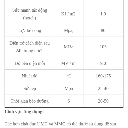
Sức mạnh tác động
KJ / m2,
1.9
(notch)
Lực bẻ cong
Mpa,
80
Điện trở cách điện sau
MΩ≥
105
24h trong nước
Độ bền điện môi
MV / m,
9.0
Nhiệt độ
℃
160-175
Sức ép
Mpa
25-40
Thời gian bảo dưỡng
S
20-50
Lĩnh vực ứng dụng:
Các hợp chất đúc UMC và MMC có thể được sử dụng để sản