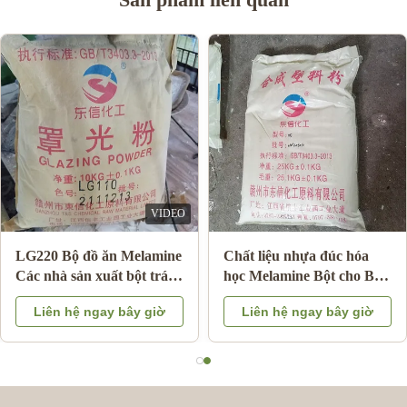
Bột màu Melamine màu
Melamine Mould
trắng để làm bát / tấm
Compound Powder để làm
cường độ liên kết cao
món ăn melamine tấm
Liên hệ ngay bây giờ
Liên hệ ngay bây giờ
salad salad melamine