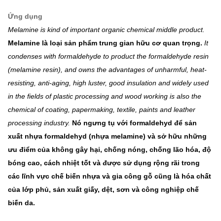
Ứng dụng
Melamine is kind of important organic chemical middle product.
Melamine là loại sản phẩm trung gian hữu cơ quan trọng.
It
condenses with formaldehyde to product the formaldehyde resin
(melamine resin), and owns the advantages of unharmful, heat-
resisting, anti-aging, high luster, good insulation and widely used
in the fields of plastic processing and wood working is also the
chemical of coating, papermaking, textile, paints and leather
processing industry.
Nó ngưng tụ với formaldehyd để sản
xuất nhựa formaldehyd (nhựa melamine) và sở hữu những
ưu điểm của không gây hại, chống nóng, chống lão hóa, độ
bóng cao, cách nhiệt tốt và được sử dụng rộng rãi trong
các lĩnh vực chế biến nhựa và gia công gỗ cũng là hóa chất
của lớp phủ, sản xuất giấy, dệt, sơn và công nghiệp chế
biến da.