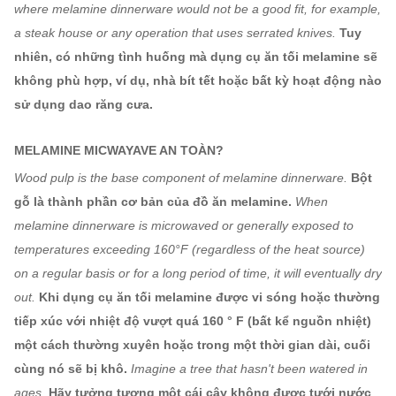
where melamine dinnerware would not be a good fit, for example,
a steak house or any operation that uses serrated knives.
Tuy
nhiên, có những tình huống mà dụng cụ ăn tối melamine sẽ
không phù hợp, ví dụ, nhà bít tết hoặc bất kỳ hoạt động nào
sử dụng dao răng cưa.
MELAMINE MICWAYAVE AN TOÀN?
Wood pulp is the base component of melamine dinnerware.
Bột
gỗ là thành phần cơ bản của đồ ăn melamine.
When
melamine dinnerware is microwaved or generally exposed to
temperatures exceeding 160°F (regardless of the heat source)
on a regular basis or for a long period of time, it will eventually dry
out.
Khi dụng cụ ăn tối melamine được vi sóng hoặc thường
tiếp xúc với nhiệt độ vượt quá 160 ° F (bất kể nguồn nhiệt)
một cách thường xuyên hoặc trong một thời gian dài, cuối
cùng nó sẽ bị khô.
Imagine a tree that hasn't been watered in
ages.
Hãy tưởng tượng một cái cây không được tưới nước