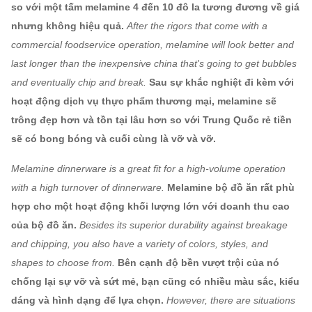
so với một tấm melamine 4 đến 10 đô la tương đương về giá
nhưng không hiệu quả.
After the rigors that come with a
commercial foodservice operation, melamine will look better and
last longer than the inexpensive china that's going to get bubbles
and eventually chip and break.
Sau sự khắc nghiệt đi kèm với
hoạt động dịch vụ thực phẩm thương mại, melamine sẽ
trông đẹp hơn và tồn tại lâu hơn so với Trung Quốc rẻ tiền
sẽ có bong bóng và cuối cùng là vỡ và vỡ.
Melamine dinnerware is a great fit for a high-volume operation
with a high turnover of dinnerware.
Melamine bộ đồ ăn rất phù
hợp cho một hoạt động khối lượng lớn với doanh thu cao
của bộ đồ ăn.
Besides its superior durability against breakage
and chipping, you also have a variety of colors, styles, and
shapes to choose from.
Bên cạnh độ bền vượt trội của nó
chống lại sự vỡ và sứt mẻ, bạn cũng có nhiều màu sắc, kiểu
dáng và hình dạng để lựa chọn.
However, there are situations