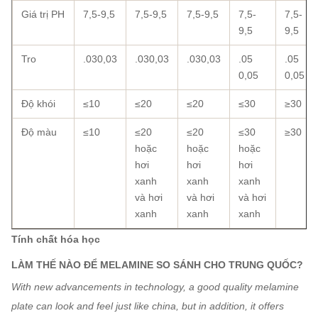
Giá trị PH
7,5-9,5
7,5-9,5
7,5-9,5
7,5-
7,5-
9,5
9,5
Tro
.030,03
.030,03
.030,03
.05
.05
0,05
0,05
Độ khói
≤10
≤20
≤20
≤30
≥30
Độ màu
≤10
≤20
≤20
≤30
≥30
hoặc
hoặc
hoặc
hơi
hơi
hơi
xanh
xanh
xanh
và hơi
và hơi
và hơi
xanh
xanh
xanh
Tính chất hóa học
LÀM THẾ NÀO ĐỂ MELAMINE SO SÁNH CHO TRUNG QUỐC?
With new advancements in technology, a good quality melamine
plate can look and feel just like china, but in addition, it offers