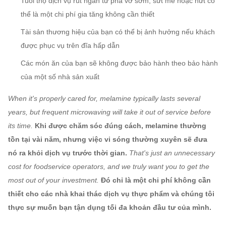
Tuổi thọ dịch vụ rút ngắn từ phá vỡ sớm, sứt mẻ hoặc nứt có
thể là một chi phí gia tăng không cần thiết
Tài sản thương hiệu của bạn có thể bị ảnh hưởng nếu khách
được phục vụ trên đĩa hấp dẫn
Các món ăn của bạn sẽ không được bảo hành theo bảo hành
của một số nhà sản xuất
When it's properly cared for, melamine typically lasts several
years, but frequent microwaving will take it out of service before
its time.
Khi được chăm sóc đúng cách, melamine thường
tồn tại vài năm, nhưng việc vi sóng thường xuyên sẽ đưa
nó ra khỏi dịch vụ trước thời gian.
That's just an unnecessary
cost for foodservice operators, and we truly want you to get the
most out of your investment.
Đó chỉ là một chi phí không cần
thiết cho các nhà khai thác dịch vụ thực phẩm và chúng tôi
thực sự muốn bạn tận dụng tối đa khoản đầu tư của mình.