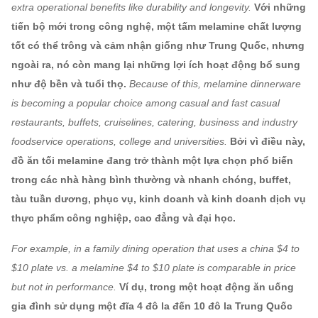
extra operational benefits like durability and longevity.
Với những
tiến bộ mới trong công nghệ, một tấm melamine chất lượng
tốt có thể trông và cảm nhận giống như Trung Quốc, nhưng
ngoài ra, nó còn mang lại những lợi ích hoạt động bổ sung
như độ bền và tuổi thọ.
Because of this, melamine dinnerware
is becoming a popular choice among casual and fast casual
restaurants, buffets, cruiselines, catering, business and industry
foodservice operations, college and universities.
Bởi vì điều này,
đồ ăn tối melamine đang trở thành một lựa chọn phổ biến
trong các nhà hàng bình thường và nhanh chóng, buffet,
tàu tuần dương, phục vụ, kinh doanh và kinh doanh dịch vụ
thực phẩm công nghiệp, cao đẳng và đại học.
For example, in a family dining operation that uses a china $4 to
$10 plate vs. a melamine $4 to $10 plate is comparable in price
but not in performance.
Ví dụ, trong một hoạt động ăn uống
gia đình sử dụng một đĩa 4 đô la đến 10 đô la Trung Quốc