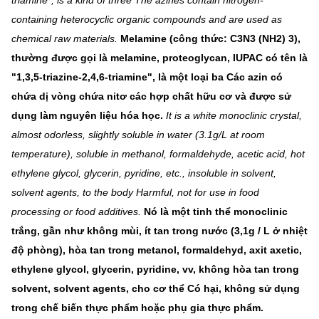
triamine", is a kind of three The azines contain nitrogen-
containing heterocyclic organic compounds and are used as
chemical raw materials.
Melamine (công thức: C3N3 (NH2) 3),
thường được gọi là melamine, proteoglycan, IUPAC có tên là
"1,3,5-triazine-2,4,6-triamine", là một loại ba Các azin có
chứa dị vòng chứa nitơ các hợp chất hữu cơ và được sử
dụng làm nguyên liệu hóa học.
It is a white monoclinic crystal,
almost odorless, slightly soluble in water (3.1g/L at room
temperature), soluble in methanol, formaldehyde, acetic acid, hot
ethylene glycol, glycerin, pyridine, etc., insoluble in solvent,
solvent agents, to the body Harmful, not for use in food
processing or food additives.
Nó là một tinh thể monoclinic
trắng, gần như không mùi, ít tan trong nước (3,1g / L ở nhiệt
độ phòng), hòa tan trong metanol, formaldehyd, axit axetic,
ethylene glycol, glycerin, pyridine, vv, không hòa tan trong
solvent, solvent agents, cho cơ thể Có hại, không sử dụng
trong chế biến thực phẩm hoặc phụ gia thực phẩm.