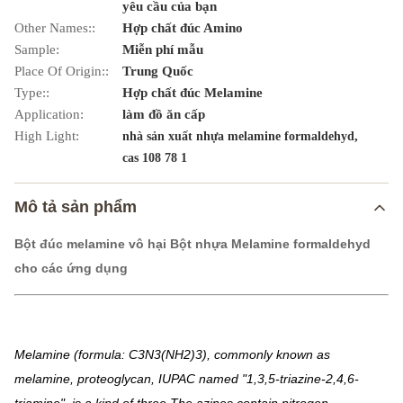
yêu cầu của bạn
Other Names::
Hợp chất đúc Amino
Sample:
Miễn phí mẫu
Place Of Origin::
Trung Quốc
Type::
Hợp chất đúc Melamine
Application:
làm đồ ăn cấp
High Light:
,
nhà sản xuất nhựa melamine formaldehyd
cas 108 78 1
Mô tả sản phẩm
Bột đúc melamine vô hại Bột nhựa Melamine formaldehyd
cho các ứng dụng
Melamine (formula: C3N3(NH2)3), commonly known as
melamine, proteoglycan, IUPAC named "1,3,5-triazine-2,4,6-