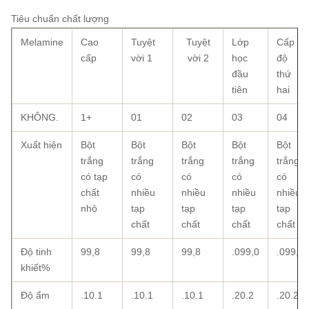
Tiêu chuẩn chất lượng
Melamine
Cao
Tuyệt
Tuyệt
Lớp
Cấp
cấp
vời 1
vời 2
học
độ
đầu
thứ
tiên
hai
KHÔNG.
1+
01
02
03
04
Xuất hiện
Bột
Bột
Bột
Bột
Bột
trắng
trắng
trắng
trắng
trắng
có tạp
có
có
có
có
chất
nhiều
nhiều
nhiều
nhiều
nhỏ
tạp
tạp
tạp
tạp
chất
chất
chất
chất
Độ tinh
99,8
99,8
99,8
.099,0
.099,0
khiết%
Độ ẩm
.10.1
.10.1
.10.1
.20.2
.20.2