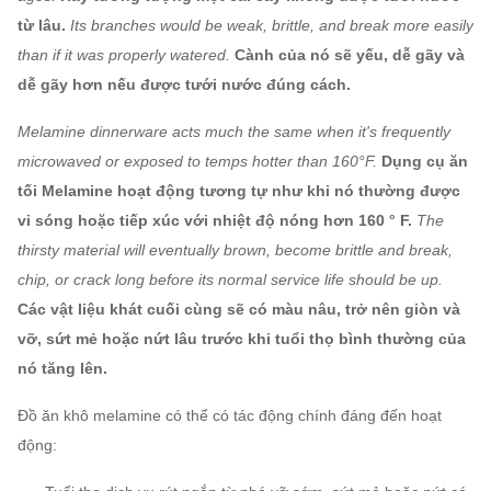
từ lâu.
Its branches would be weak, brittle, and break more easily
than if it was properly watered.
Cành của nó sẽ yếu, dễ gãy và
dễ gãy hơn nếu được tưới nước đúng cách.
Melamine dinnerware acts much the same when it's frequently
microwaved or exposed to temps hotter than 160°F.
Dụng cụ ăn
tối Melamine hoạt động tương tự như khi nó thường được
vi sóng hoặc tiếp xúc với nhiệt độ nóng hơn 160 ° F.
The
thirsty material will eventually brown, become brittle and break,
chip, or crack long before its normal service life should be up.
Các vật liệu khát cuối cùng sẽ có màu nâu, trở nên giòn và
vỡ, sứt mẻ hoặc nứt lâu trước khi tuổi thọ bình thường của
nó tăng lên.
Đồ ăn khô melamine có thể có tác động chính đáng đến hoạt
động: