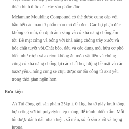
thiện hình thức của các sản phẩm đúc.
Melamine Moulding Compound có thể được cung cấp với
hầu hết các màu từ phấn màu mờ đến đen. Các bộ phận đúc
không có mùi, ổn định ánh sáng và có khả năng chống ẩm
tốt. Bề mặt cứng và bóng với khả năng chống trầy xước và
hóa chất tuyệt vời.Chất béo, dầu và các dung môi hữu cơ phổ
biến như rượu và axeton không ăn mòn vật liệu và chúng
cũng có khả năng chống lại các chất hoạt động bề mặt và các
bazơ yếu.Chúng cũng sẽ chịu được sự tấn công từ axit yếu
trong thời gian ngắn hơn.
Bưu kiện
A) Túi đóng gói sản phẩm 25kg ± 0,1kg, ba tờ giấy kraft tổng
hợp cộng với túi polyetylen ép màng, để tránh nhiễm ẩm. Mỗi
túi được đánh dấu nhãn hiệu, số màu, số lô sản xuất và trọng
lượng.