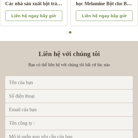
ound Powder để làm
Các nhà sản xuất bột tráng
học 
ăn melamine tấm
men cho tấm Melamine
đồ ă
ên hệ ngay bây giờ
Liên hệ ngay bây giờ
Li
d salad melamine
sáng bóng Mã HS
đúc
39092000
Liên hệ với chúng tôi
Bạn có thể liên hệ với chúng tôi bất cứ lúc nào