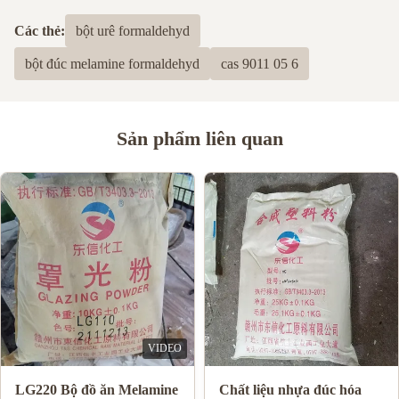
Các thẻ:
bột urê formaldehyd
bột đúc melamine formaldehyd
cas 9011 05 6
Sản phẩm liên quan
VIDEO
mine Mould
LG220 Bộ đồ ăn Melamine
Chất