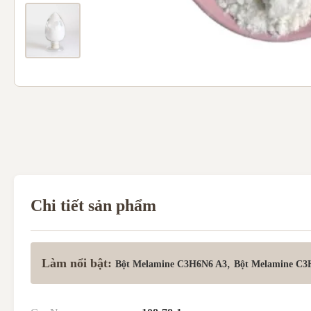
Chi tiết sản phẩm
Làm nổi bật:
,
Bột Melamine C3H6N6 A3
Bột Melamine C3