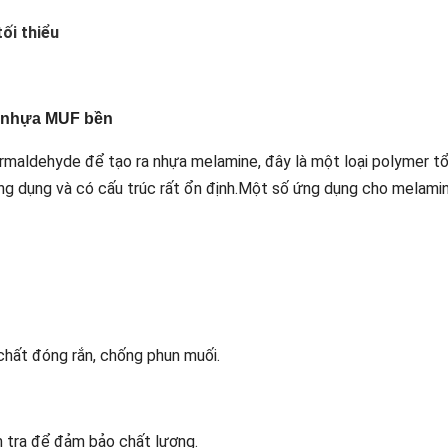
ối thiểu
t nhựa MUF bền
rmaldehyde để tạo ra nhựa melamine, đây là một loại polymer t
 dụng và có cấu trúc rất ổn định.Một số ứng dụng cho melamine 
chất đóng rắn, chống phun muối.
m tra để đảm bảo chất lượng.