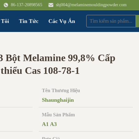
86-137-20898565
shj004@melaminemouldingpowder.com
 Tôi
Tin Tức
Các Vụ Án
 Bột Melamine 99,8% Cấp
 thiểu Cas 108-78-1
Tên Thương Hiệu
Shaunghaijin
Mẫu Sản Phẩm
A1 A3
Đơn Giá