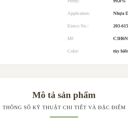
Purity:
99,8%
Application:
Nhựa D
Einecs No.:
203-615
Mf:
C3H6N
Color:
tùy biế
Mô tả sản phẩm
THÔNG SỐ KỸ THUẬT CHI TIẾT VÀ ĐẶC ĐIỂM