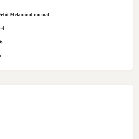
ehit Melaminof normal
-4
6
n