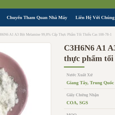
Chuyến Tham Quan Nhà Máy
Liên Hệ Với Chúng
H6N6 A1 A3 Bột Melamine 99,8% Cấp Thực Phẩm Tối Thiểu Cas 108-78-1
C3H6N6 A1 A3
thực phẩm tối
Nước Xuất Xứ
Giang Tây, Trung Quốc
Giấy Chứng Nhận
COA, SGS
MOQ