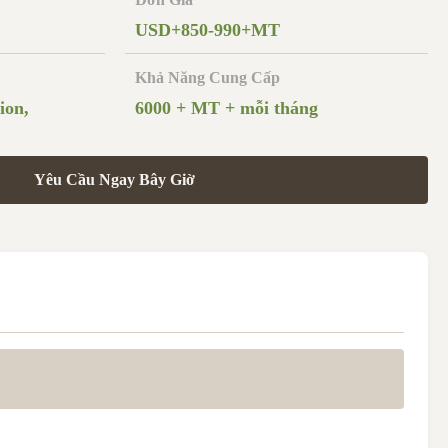
USD+850-990+MT
Khả Năng Cung Cấp
ion,
6000 + MT + mỗi tháng
Yêu Cầu Ngay Bây Giờ