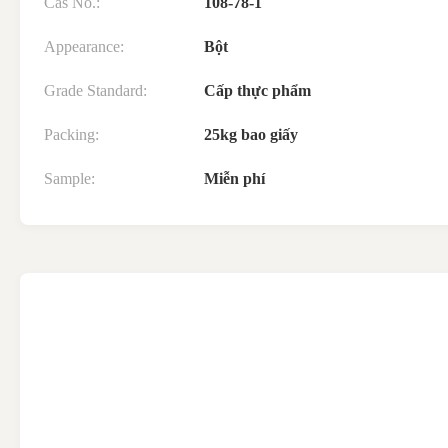
Cas No.:
108-78-1
Appearance:
Bột
Grade Standard:
Cấp thực phẩm
Packing:
25kg bao giấy
Sample:
Miễn phí