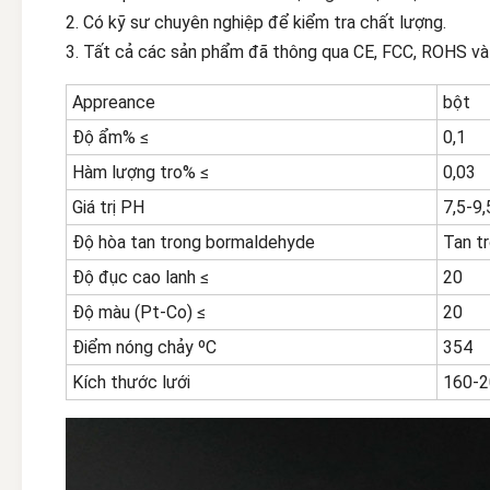
2. Có kỹ sư chuyên nghiệp để kiểm tra chất lượng.
3. Tất cả các sản phẩm đã thông qua CE, FCC, ROHS và
Appreance
bột
Độ ẩm% ≤
0,1
Hàm lượng tro% ≤
0,03
Giá trị PH
7,5-9,
Độ hòa tan trong bormaldehyde
Tan t
Độ đục cao lanh ≤
20
Độ màu (Pt-Co) ≤
20
Điểm nóng chảy ºC
354
Kích thước lưới
160-