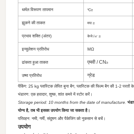
थर्मल विरूपण तापमान
℃
≥
झुकने की ताकत
मपा ≥
प्रभाव शक्ति (अंतर)
केजे /
㎡
≥
इन्सुलेशन प्रतिरोध
MΩ
एमवी / CN
ढांकता हुआ ताकत
≥
ग्रेड
उष्मा प्रतिरोध
पैकिंग: 25 kg प्लास्टिक लेपित बुना बैग, प्लास्टिक की फिल्म बैग की 1-2 परतों 
भंडारण: एक हवादार, शुष्क, शांत कमरे में स्टोर करें।
Storage period: 10 months from the date of manufacture.
भंडा
योग्य है, तब भी इसका उपयोग किया जा सकता है।
परिवहन: नमी, गर्मी, संदूषण और पैकेजिंग को नुकसान से बचें।
उपयोग