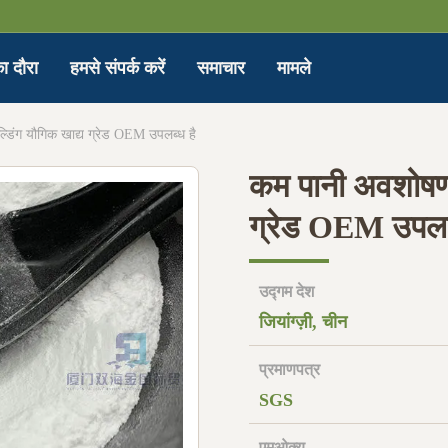
ा दौरा
हमसे संपर्क करें
समाचार
मामले
िंग यौगिक खाद्य ग्रेड OEM उपलब्ध है
कम पानी अवशोषण 
ग्रेड OEM उपलब्
उद्गम देश
जियांग्ज़ी, चीन
प्रमाणपत्र
SGS
एमओक्यू