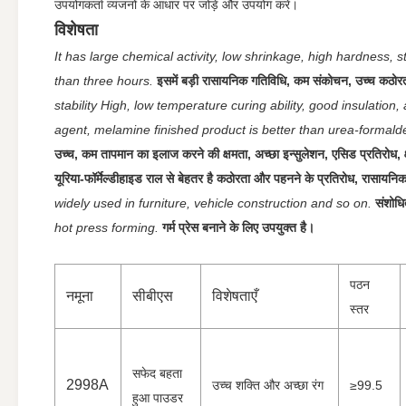
उपयोगकर्ता व्यंजनों के आधार पर जोड़ें और उपयोग करें।
विशेषता
It has large chemical activity, low shrinkage, high hardness, 
than three hours.
इसमें बड़ी रासायनिक गतिविधि, कम संकोचन, उच्च कठोरत
stability High, low temperature curing ability, good insulation
agent, melamine finished product is better than urea-formalde
उच्च, कम तापमान का इलाज करने की क्षमता, अच्छा इन्सुलेशन, एसिड प्रतिरोध, क्
यूरिया-फॉर्मेल्डीहाइड राल से बेहतर है कठोरता और पहनने के प्रतिरोध, रासायनिक द
widely used in furniture, vehicle construction and so on.
संशोधि
hot press forming.
गर्म प्रेस बनाने के लिए उपयुक्त है।
पठन
नमूना
सीबीएस
विशेषताएँ
स्तर
सफेद बहता
2998A
उच्च शक्ति और अच्छा रंग
≥99.5
हुआ पाउडर