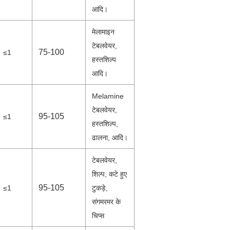
आदि।
मेलामाइन
टेबलवेयर,
75-100
≤1
हस्तशिल्प
आदि।
Melamine
टेबलवेयर,
95-105
≤1
हस्तशिल्प,
ढालना, आदि।
टेबलवेयर,
शिल्प, कटे हुए
95-105
≤1
टुकड़े,
संगमरमर के
चिप्स