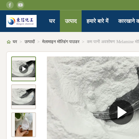
घर
उत्पाद
हमारे बारे में
कारखाने क
घर
>
उत्पादों
>
मेलामाइन मोल्डिंग पाउडर
>
कम पानी अवशोषण Melamine मोल्ड