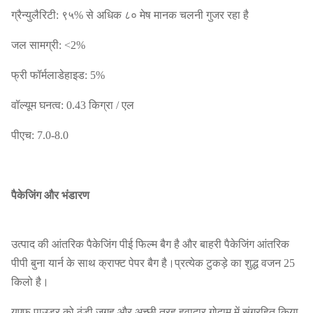
ग्रैन्युलैरिटी: ९५% से अधिक ८० मेष मानक चलनी गुजर रहा है
जल सामग्री: <2%
फ्री फॉर्मलाडेहाइड: 5%
वॉल्यूम घनत्व: 0.43 किग्रा / एल
पीएच: 7.0-8.0
पैकेजिंग और भंडारण
उत्पाद की आंतरिक पैकेजिंग पीई फिल्म बैग है और बाहरी पैकेजिंग आंतरिक
पीपी बुना यार्न के साथ क्राफ्ट पेपर बैग है।प्रत्येक टुकड़े का शुद्ध वजन 25
किलो है।
यूएफ पाउडर को ठंडी जगह और अच्छी तरह हवादार गोदाम में संग्रहित किया