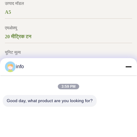
उत्पाद मॉडल
A5
एमओक्यू
20 मीट्रिक टन
यूनिट मूल्य
बातचीत योग्य
info
भुगतान विधि
एल / सी, टी / टी, वेस्टर्न यूनियन, मनीग्राम
3:59 PM
Good day, what product are you looking for?
आपूर्ति क्षमता
प्रति माह 6000 मीट्रिक टन / मीट्रिक टन
अभी पूछताछ करें