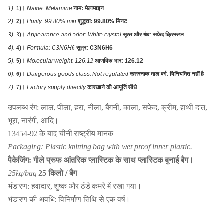
1).
1)।
Name: Melamine
नाम: मेलामाइन
2).
2)।
Purity: 99.80% min
शुद्धता: 99.80% मिनट
3).
3)।
Appearance and odor: White crystal
सूरत और गंध: सफेद क्रिस्टल
4).
4)।
Formula: C3N6H6
सूत्र: C3N6H6
5).
5)।
Molecular weight: 126.12
आणविक भार: 126.12
6).
6)।
Dangerous goods class: Not regulated
खतरनाक माल वर्ग: विनियमित नहीं है
7).
7)।
Factory supply directly
कारखाने की आपूर्ति सीधे
उपलब्ध रंग: लाल, पीला, हरा, नीला, बैगनी, काला, सफेद, क्रीम, हाथी दांत,
भूरा, नारंगी, आदि।
13454-92 के बाद चीनी राष्ट्रीय मानक
Packaging: Plastic knitting bag with wet proof inner plastic.
पैकेजिंग: गीले प्रूफ आंतरिक प्लास्टिक के साथ प्लास्टिक बुनाई बैग।
25kg/bag
25 किलो / बैग
भंडारण: हवादार, शुष्क और ठंडे कमरे में रखा गया।
भंडारण की अवधि: विनिर्माण तिथि से एक वर्ष।