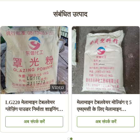
संबंधित उत्पाद
VIDEO
LG220 मेलामाइन टेबलवेयर
मेलामाइन टेबलवेयर मोल्डिंग ए 5
ग्लेज़िंग पाउडर निर्माता शाइनिंग
एमएमसी के लिए मेलामाइन
मेलामाइन प्लेट एचएस कोड
केमिकल मोल्डिंग राल सामग्री
अब संपर्क करें
अब संपर्क करें
39092000 . के लिए
पाउडर: