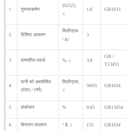
D2525,
1
गुरुत्वाकर्षण
1.6
GB1033
≤
मिलीग्राम
2
विशिष्ट आयतन
3
/ g≤
GB /
3
वाष्पशील पदार्थ
%, ≤
3.8
T13455
पानी को अवशोषित
मिलीग्राम,
4
50/65
GB1034
(ठंडा) / (गर्म)
≤
5
संकोचन
%
0.65
GB13454
6
विरूपण तापमान
° हे, ≥
155
GB1634