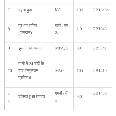
7
बहता हुआ
मिमी
194
GB13454
प्रभाव शक्ति
केजे / एम
8
1.9
GB1043
(पायदान)
2, ≥
9
झुकने की ताकत
MPA, ≥
80
GB9341
पानी में 24 घंटों के
10
बाद इन्सुलेशन
MΩ≥
105
GB1410
प्रतिरोध
1
एमवी / मी,
GB1408
ढांकता हुआ ताकत
9.0
1
≥