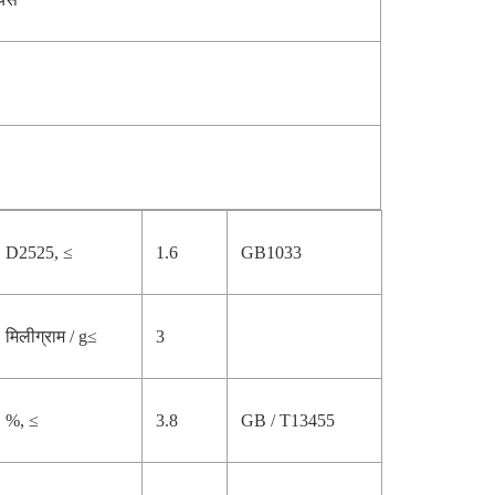
D2525, ≤
1.6
GB1033
मिलीग्राम / g≤
3
%, ≤
3.8
GB / T13455