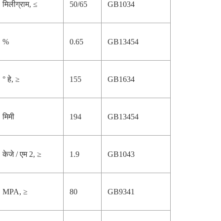
मिलीग्राम, ≤
50/65
GB1034
%
0.65
GB13454
° हे, ≥
155
GB1634
मिमी
194
GB13454
केजे / एम 2, ≥
1.9
GB1043
MPA, ≥
80
GB9341