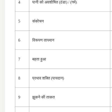
4
पानी को अवशोषित (ठंडा) / (गर्म)
5
संकोचन
6
विरूपण तापमान
7
बहता हुआ
8
प्रभाव शक्ति (पायदान)
9
झुकने की ताकत