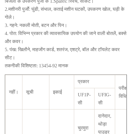
बिजली के उपकरण पुर्जों के 1.Spares: स्विच, सॉकेट।
2.मशीनरी पुर्जों: घुंडी, संभाल, कताई मशीन घटकों, उपकरण खोल, घड़ी के
गोले।
3. गहने: नकली मोती, बटन और पिन।
4. पोत: विभिन्न प्रकार की व्यावसायिक उपयोग की जाने वाली बोतलें, बक्से
और कवर।
5. पंख: खिलौने, माहजोंग कार्ड, शतरंज, एशट्रे, बॉल और टॉयलेट कवर
सीट।
तकनीकी विशिष्टता: 13454-92 मानक
प्रकार
परीक्षण
नहीं।
सूची
इकाई
UF1P-
UFIG-
विधि
सी
सी
दानेदार,
थोड़ा
चुरमुरा
पाउडर