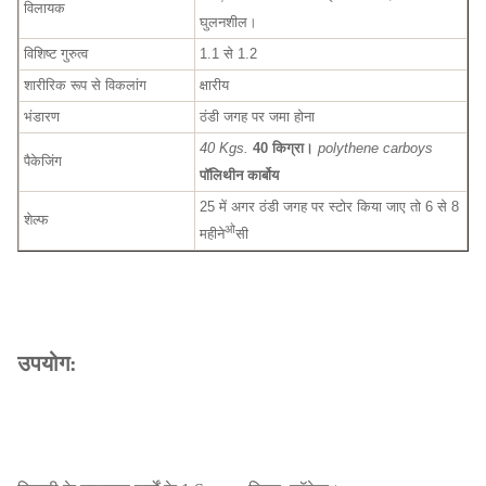
विलायक
घुलनशील।
विशिष्ट गुरुत्व
1.1 से 1.2
शारीरिक रूप से विकलांग
क्षारीय
भंडारण
ठंडी जगह पर जमा होना
40 Kgs.
40 किग्रा।
polythene carboys
पैकेजिंग
पॉलिथीन कार्बोय
25 में अगर ठंडी जगह पर स्टोर किया जाए तो 6 से 8
शेल्फ
ओ
महीने
सी
उपयोग: