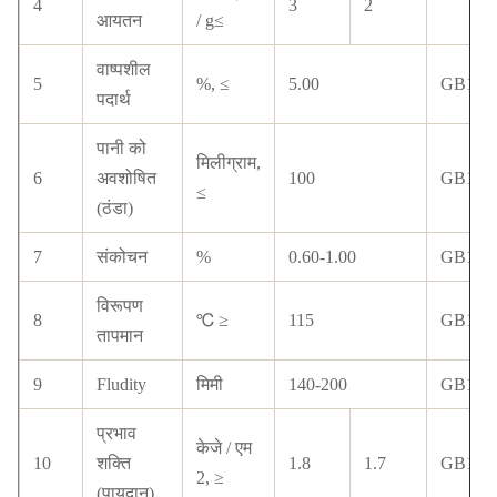
4
3
2
आयतन
/ g≤
वाष्पशील
5
%, ≤
5.00
GB134
पदार्थ
पानी को
मिलीग्राम,
6
अवशोषित
100
GB103
≤
(ठंडा)
7
संकोचन
%
0.60-1.00
GB134
विरूपण
8
℃ ≥
115
GB163
तापमान
9
Fludity
मिमी
140-200
GB134
प्रभाव
केजे / एम
10
शक्ति
1.8
1.7
GB104
2, ≥
(पायदान)