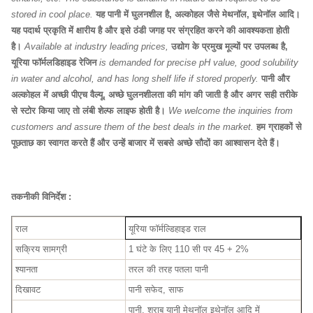
stored in cool place.
यह पानी में घुलनशील है, अल्कोहल जैसे मेथनॉल, इथेनॉल आदि।
यह पदार्थ प्रकृति में क्षारीय है और इसे ठंडी जगह पर संग्रहित करने की आवश्यकता होती
है।
Available at industry leading prices,
उद्योग के प्रमुख मूल्यों पर उपलब्ध है,
यूरिया फॉर्मलडिहाइड रेजिन
is demanded for precise pH value, good solubility
in water and alcohol, and has long shelf life if stored properly.
पानी और
अल्कोहल में अच्छी पीएच वैल्यू, अच्छे घुलनशीलता की मांग की जाती है और अगर सही तरीके
से स्टोर किया जाए तो लंबी शेल्फ लाइफ होती है।
We welcome the inquiries from
customers and assure them of the best deals in the market.
हम ग्राहकों से
पूछताछ का स्वागत करते हैं और उन्हें बाजार में सबसे अच्छे सौदों का आश्वासन देते हैं।
तकनीकी विनिर्देश :
राल
यूरिया फॉर्मल्डिहाइड राल
सक्रिय सामग्री
1 घंटे के लिए 110 सी पर 45 + 2%
श्यानता
तरल की तरह पतला पानी
दिखावट
पानी सफेद, साफ
पानी, शराब यानी मेथनॉल इथेनॉल आदि में