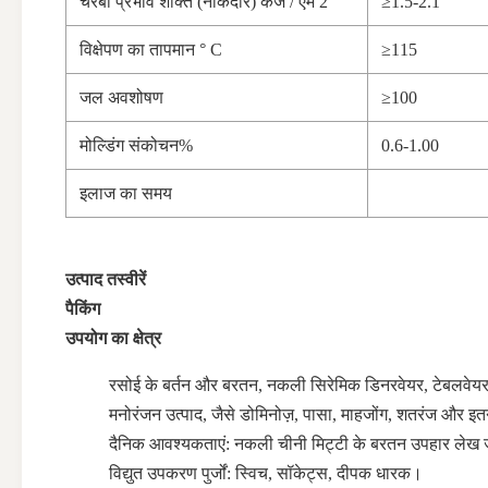
चरबी प्रभाव शक्ति (नोकदार) केजे / एम 2
≥1.5-2.1
विक्षेपण का तापमान ° C
≥115
जल अवशोषण
≥100
मोल्डिंग संकोचन%
0.6-1.00
इलाज का समय
उत्पाद तस्वीरें
पैकिंग
उपयोग का क्षेत्र
रसोई के बर्तन और बरतन, नकली सिरेमिक डिनरवेयर, टेबलवेयर (
मनोरंजन उत्पाद, जैसे डोमिनोज़, पासा, माहजोंग, शतरंज और इ
दैनिक आवश्यकताएं: नकली चीनी मिट्टी के बरतन उपहार लेख ज
विद्युत उपकरण पुर्जों: स्विच, सॉकेट्स, दीपक धारक।