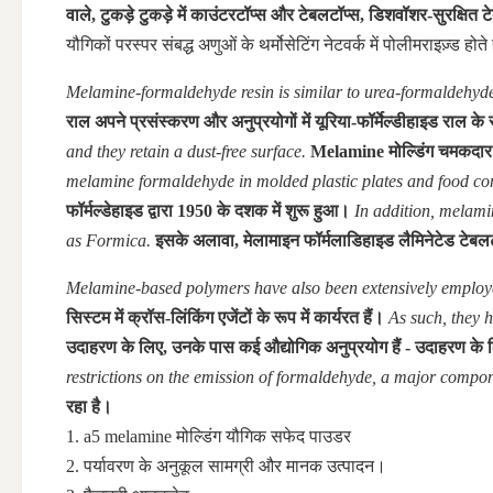
वाले, टुकड़े टुकड़े में काउंटरटॉप्स और टेबलटॉप्स, डिशवॉशर-सुरक्षित
यौगिकों
परस्पर संबद्ध अणुओं के थर्मोसेटिंग नेटवर्क में पोलीमराइज़्ड होते 
Melamine-formaldehyde resin is similar to urea-formaldehyde r
राल अपने प्रसंस्करण और अनुप्रयोगों में यूरिया-फॉर्मेल्डीहाइड राल
and they retain a dust-free surface.
Melamine मोल्डिंग चमकदार औ
melamine formaldehyde in molded plastic plates and food con
फॉर्मल्डेहाइड द्वारा 1950 के दशक में शुरू हुआ।
In addition, melami
as Formica.
इसके अलावा, मेलामाइन फॉर्मलाडिहाइड लैमिनेटेड टेबल
Melamine-based polymers have also been extensively employed
सिस्टम में क्रॉस-लिंकिंग एजेंटों के रूप में कार्यरत हैं।
As such, they 
उदाहरण के लिए, उनके पास कई औद्योगिक अनुप्रयोग हैं - उदाहरण के
restrictions on the emission of formaldehyde, a major compon
रहा है।
1. a5 melamine मोल्डिंग यौगिक सफेद पाउडर
2. पर्यावरण के अनुकूल सामग्री और मानक उत्पादन।