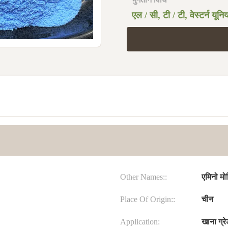
एल / सी, टी / टी, वेस्टर्न यून
Other Names::
एमिनो मो
Place Of Origin::
चीन
Application:
खाना ग्रेड