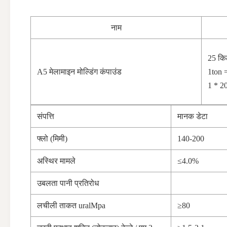
नाम
25 किल
A5 मेलामाइन मोल्डिंग कंपाउंड
1ton 
1 * 2
संपत्ति
मानक डेटा
फ्लो (मिमी)
140-200
अस्थिर मामले
≤4.0%
उबलता पानी प्रतिरोध
लचीली ताकत uralMpa
≥80