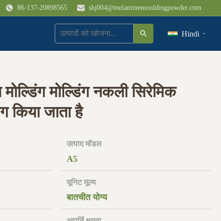
86-137-20898565
shj004@melaminemouldingpowder.com
Hindi
 मोल्डिंग मोल्डिंग नकली सिरेमिक
ोग किया जाता है
उत्पाद मॉडल
A5
यूनिट मूल्य
बातचीत योग्य
आपूर्ति क्षमता