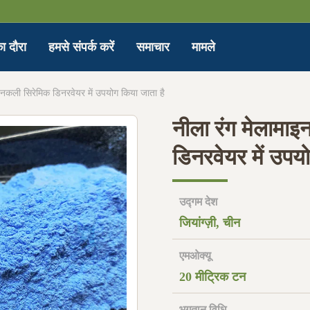
ा दौरा
हमसे संपर्क करें
समाचार
मामले
ंग नकली सिरेमिक डिनरवेयर में उपयोग किया जाता है
नीला रंग मेलामाइन
डिनरवेयर में उपय
उद्गम देश
जियांग्ज़ी, चीन
एमओक्यू
20 मीट्रिक टन
भुगतान विधि