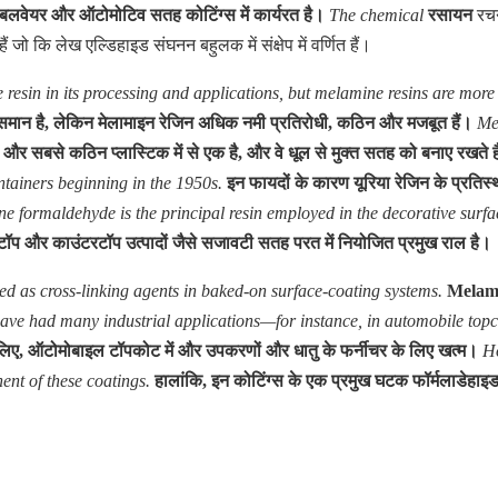
 टेबलवेयर और ऑटोमोटिव सतह कोटिंग्स में कार्यरत है।
The chemical
रसायन
रच
हैं जो कि लेख एल्डिहाइड संघनन बहुलक में संक्षेप में वर्णित हैं।
esin in its processing and applications, but melamine resins are more m
 के समान है, लेकिन मेलामाइन रेजिन अधिक नमी प्रतिरोधी, कठिन और मजबूत हैं।
Me
र सबसे कठिन प्लास्टिक में से एक है, और वे धूल से मुक्त सतह को बनाए रखते ह
tainers beginning in the 1950s.
इन फायदों के कारण यूरिया रेजिन के प्रतिस्थाप
ne formaldehyde is the principal resin employed in the decorative surf
टॉप और काउंटरटॉप उत्पादों जैसे सजावटी सतह परत में नियोजित प्रमुख राल है।
 as cross-linking agents in baked-on surface-coating systems.
Melamin
have had many industrial applications—for instance, in automobile topco
 लिए, ऑटोमोबाइल टॉपकोट में और उपकरणों और धातु के फर्नीचर के लिए खत्म।
Ho
ent of these coatings.
हालांकि, इन कोटिंग्स के एक प्रमुख घटक फॉर्मलाडेहाइड