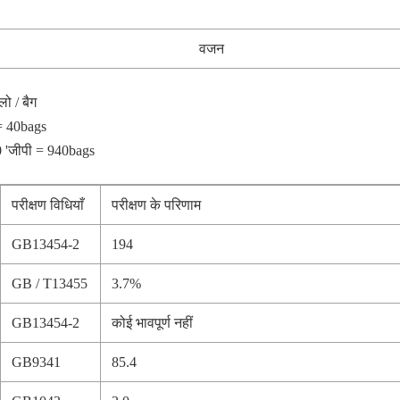
वजन
ो / बैग
= 40bags
0 'जीपी = 940bags
परीक्षण विधियाँ
परीक्षण के परिणाम
GB13454-2
194
GB / T13455
3.7%
GB13454-2
कोई भावपूर्ण नहीं
GB9341
85.4