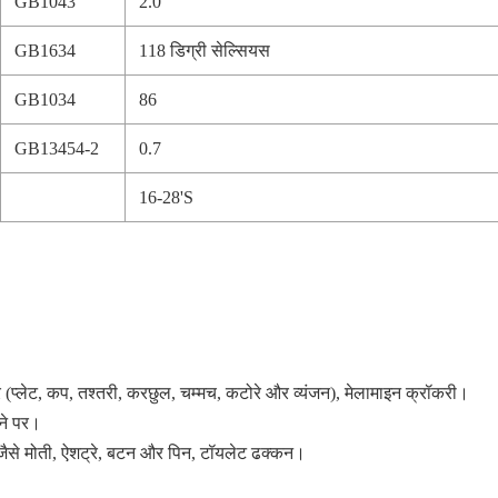
GB1043
2.0
GB1634
118 डिग्री सेल्सियस
GB1034
86
GB13454-2
0.7
16-28'S
प्लेट, कप, तश्तरी, करछुल, चम्मच, कटोरे और व्यंजन), मेलामाइन क्रॉकरी।
तने पर।
ैसे मोती, ऐशट्रे, बटन और पिन, टॉयलेट ढक्कन।