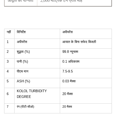
आपूर्ति की योग्यता
2,000 मीट्रिक टन प्रति माह
नहीं
विनिर्देश
अपीयरेंस
1
अपीयरेंस
आयात के बिना सफेद बिजली
2
शुद्धता (%)
99.8 न्यूनतम
3
पानी (%)
0.1 अधिकतम
4
पीएच मान
7.5-9.5
5
ASH (%)
0.03 मैक्स
KOLOL TURBIDITY
6
20 मैक्स
DEGREE
7
रंग (पीटी-सीओ)
20 मैक्स