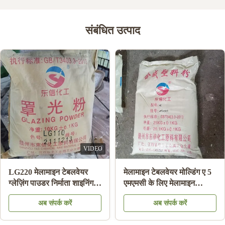
संबंधित उत्पाद
VIDEO
LG220 मेलामाइन टेबलवेयर
मेलामाइन टेबलवेयर मोल्डिंग ए 5
ग्लेज़िंग पाउडर निर्माता शाइनिंग
एमएमसी के लिए मेलामाइन
मेलामाइन प्लेट एचएस कोड
केमिकल मोल्डिंग राल सामग्री
अब संपर्क करें
अब संपर्क करें
39092000 . के लिए
पाउडर: