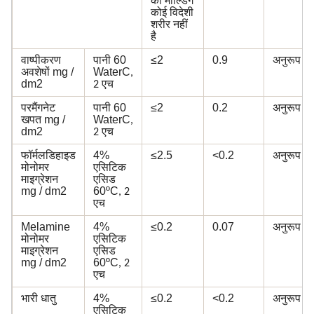
का मोल्डिंग
कोई विदेशी
शरीर नहीं
है
वाष्पीकरण
पानी 60
≤2
0.9
अनुरूप
अवशेषों mg /
WaterC
,
dm2
2 एच
परमैंगनेट
पानी 60
≤2
0.2
अनुरूप
खपत mg /
WaterC
,
dm2
2 एच
फॉर्मलडिहाइड
4%
≤2.5
<0.2
अनुरूप
मोनोमर
एसिटिक
माइग्रेशन
एसिड
mg / dm2
60ºC
, 2
एच
Melamine
4%
≤0.2
0.07
अनुरूप
मोनोमर
एसिटिक
माइग्रेशन
एसिड
mg / dm2
60ºC
, 2
एच
भारी धातु
4%
≤0.2
<0.2
अनुरूप
एसिटिक