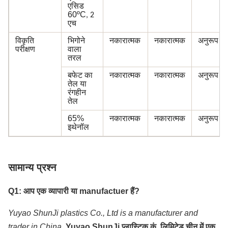
एसिड
60ºC
, 2
एच
विकृति
भिगोने
नकारात्मक
नकारात्मक
अनुरूप
परीक्षण
वाला
तरल
बफेट का
नकारात्मक
नकारात्मक
अनुरूप
तेल या
रंगहीन
तेल
65%
नकारात्मक
नकारात्मक
अनुरूप
इथेनॉल
सामान्य प्रश्न
Q1: आप एक व्यापारी या manufactuer हैं?
Yuyao ShunJi plastics Co., Ltd is a manufacturer and
trader in China.
Yuyao ShunJi प्लास्टिक कं, लिमिटेड चीन में एक