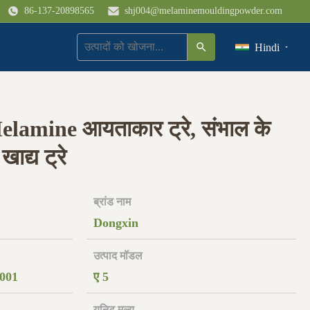
86-137-20898565
shj004@melaminemouldingpowder.com
Hindi
lamine आयताकार ट्रे, संभाल के
द्य ट्रे
ब्रांड नाम
Dongxin
उत्पाद मॉडल
001
ए 5
यूनिट मूल्य