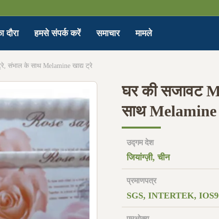
ा दौरा
हमसे संपर्क करें
समाचार
मामले
 संभाल के साथ Melamine खाद्य ट्रे
घर की सजावट Me
साथ Melamine खा
उद्गम देश
जियांग्ज़ी, चीन
प्रमाणपत्र
SGS, INTERTEK, IOS9
एमओक्यू