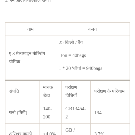
5. गर्म और विचारशील सेवा।
नाम
वजन
25 किलो / बैग
ए 8 मेलामाइन मोल्डिंग
1ton = 40bags
यौगिक
1 * 20 'जीपी = 940bags
मानक
परीक्षण
संपत्ति
परीक्षण के परिणाम
डेटा
विधियाँ
140-
GB13454-
फ्लो (मिमी)
194
200
2
GB /
अस्थिर मामले
≤4.0%
3.7%