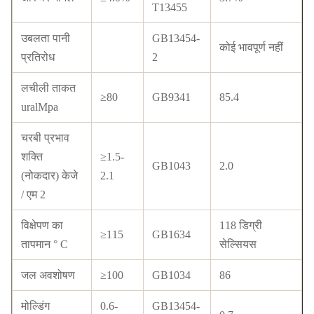
T13455
उबलता पानी
GB13454-
कोई भावपूर्ण नहीं
प्रतिरोध
2
लचीली ताकत
≥80
GB9341
85.4
uralMpa
चरबी प्रभाव
शक्ति
≥1.5-
GB1043
2.0
(नोकदार) केजे
2.1
/ एम 2
विक्षेपण का
118 डिग्री
≥115
GB1634
तापमान ° C
सेल्सियस
जल अवशोषण
≥100
GB1034
86
मोल्डिंग
0.6-
GB13454-