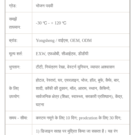
ग्रेड:
भोजन पदवी
समझें
-30 ℃ - + 120 ℃
तापमान:
ब्रांड:
Yongsheng / वाईएस, OEM, ODM
मूल्य शर्त:
EXW, एफओबी, सीआईएफ, डीडीपी
भुगतान:
टीटी, नियंत्रण रेखा, वेस्टर्न यूनियन, व्यापार आश्वासन
होटल, रेस्तरां, घर, एयरलाइन, भोज, हॉल, बुफे, कैफे, बार,
के लिए
शादी, कॉफी की दुकान, मॉल, आराम, स्थान, कैसिनो,
उपयोग:
सार्वजनिक क्षेत्र (शिक्षा, स्वास्थ्य, सरकारी प्रतिष्ठान), केंद्र,
घटना
समय - सीमा:
कस्टम नमूने के लिए 10 दिन; prodcution के लिए 30 दिन;
1) डिजाइन सतह पर मुद्रित किया जा सकता है। यह रंग