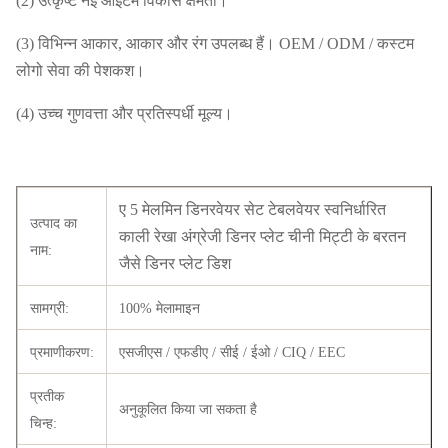
(2) उत्कृष्ट नई आइटम विकास क्षमता।
(3) विभिन्न आकार, आकार और रंग उपलब्ध हैं। OEM / ODM / कस्टम
लोगो सेवा की पेशकश।
(4) उच्च गुणवत्ता और प्रतिस्पर्धी मूल्य।
ए 5 मेलमिन डिनरवेयर सेट टेबलवेयर स्वनिर्धारित
उत्पाद का
काली रेखा अंग्रेजी डिनर प्लेट चीनी मिट्टी के बरतन
नाम:
जैसे डिनर प्लेट डिश
सामग्री:
100% मेलामाइन
प्रमाणीकरण:
एसजीएस / एफडीए / सीई / ईओ / CIQ / EEC
प्रतीक
अनुकूलित किया जा सकता है
चिन्ह: