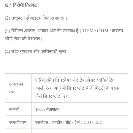
fall.
विरोधी गिरावट।
(2) उत्कृष्ट नई आइटम विकास क्षमता।
(3) विभिन्न आकार, आकार और रंग उपलब्ध हैं। OEM / ODM / कस्टम
लोगो सेवा की पेशकश।
(4) उच्च गुणवत्ता और प्रतिस्पर्धी मूल्य।
ए 5 मेलमिन डिनरवेयर सेट टेबलवेयर स्वनिर्धारित
उत्पाद का
काली रेखा अंग्रेजी डिनर प्लेट चीनी मिट्टी के बरतन
नाम:
जैसे डिनर प्लेट डिश
सामग्री:
100% मेलामाइन
प्रमाणीकरण:
एसजीएस / एफडीए / सीई / ईओ / CIQ / EEC