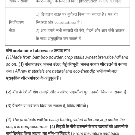
समय - सीमा:
कस्टम नमूने के लिए 10 दिन; prodcution के लिए 30 दिन;
1) डिजाइन सतह पर मुद्रित किया जा सकता है। यह रंग
निजीकरण
स्थिरता और colorfastness है।
सेवा:
2) आप हमारे सभी उत्पादों को रंगों, पैटर्न और आप जैसे आकार
के साथ अनुकूलित कर सकते हैं
बांस melamine tableware उत्पाद लाभ
(1)Made from bamboo powder ,crop stalks ,wheat bran,rice hull and 
so on.
(1) बांस पाउडर, फसल डंठल, गेहूं की भूसी, चावल पतवार और इतने से बनाया 
गया।
All raw materials are natural and eco-friendly.
सभी कच्चे माल 
प्राकृतिक और पर्यावरण के अनुकूल हैं।
(२) बाँस के रेशे की शेष सामग्री और अपशिष्ट पदार्थों का पुन: उपयोग किया जा सकता है।
(3) पैनटोन रंग स्वीकार किया जा सकता है, विविध शैलियों।
(4) The products will be easily biodegraded after burying under the 
soil, it is nonpoisonous.
(4) मिट्टी के नीचे दफनाने के बाद उत्पादों को आसानी से 
बायोडिग्रेड किया जाएगा, यह नॉन-प्रॉफिट है।
From the nature and back 