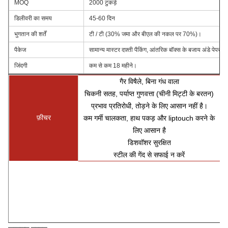
MOQ
2000 टुकड़े
डिलीवरी का समय
45-60 दिन
भुगतान की शर्तें
टी / टी (30% जमा और बीएल की नकल पर 70%)।
पैकेज
सामान्य मास्टर दफ़्ती पैकिंग, आंतरिक बॉक्स के बजाय अंडे पेपर कार्ड
जिंदगी
कम से कम 18 महीने।
गैर विषैले, बिना गंध वाला
चिकनी सतह, पर्याप्त गुणवत्ता (चीनी मिट्टी के बरतन)
प्रभाव प्रतिरोधी, तोड़ने के लिए आसान नहीं है।
फ़ीचर
कम गर्मी चालकता, हाथ पकड़ और liptouch करने के
लिए आसान है
डिशवॉशर सुरक्षित
स्टील की गेंद से सफाई न करें