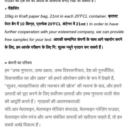
पाउडर को एक वर्ष की अवधि के आसपास बनाए रखा जा सकता है।
»
पैकेजिंग
10kg in Kraft paper bag, 21mt in each 20'FCL container.
क्राफ्ट
पेपर बैग में 10 किग्रा, प्रत्येक 20'FCL कंटेनर में 21mt।
In order to have
further cooperation with your esteemed company, we can provide
free samples for your test.
आपकी सम्मानित कंपनी के साथ आगे सहयोग करने
के लिए, हम आपके परीक्षण के लिए नि: शुल्क नमूने प्रदान कर सकते हैं।
»
कंपनी का परिचय
हम "उच्च गुणवत्ता, उच्च दक्षता, उच्च विश्वसनीयता, देश को पुनर्जीवित,
विकासशील घर और उद्यम" को हमारे ऑपरेशन दर्शन के रूप में देखते हैं,
"सुधार, व्यावहारिकता और नवाचार की खोज" की भावना के बाद, और हमारे
उत्पादों को पूरा करने के लिए सर्वोत्तम उत्पादों और उच्च गुणवत्ता वाली सेवा
की आपूर्ति करते हैं। ग्राहकों की आवश्यकताओं!
यदि आप मेलामाइन, मेलामाइन मोल्डिंग कंपाउंड, मेलामाइन ग्लेज़िंग पाउडर,
मेलामाइन फोम स्पंज और अन्य संबंधित उत्पादों को खरीदना चाहते हैं, तो हम
सबसे अच्छे विकल्प हैं।