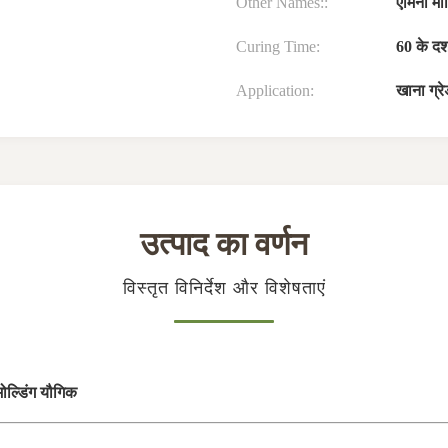
Other Names::
एमिनो मो
Curing Time:
60 के द
Application:
खाना ग्रेड
उत्पाद का वर्णन
विस्तृत विनिर्देश और विशेषताएं
ल्डिंग यौगिक