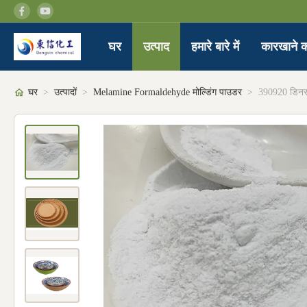
घर
उत्पाद
हमारे बारे में
कारखाने क
घर
>
उत्पादों
>
Melamine Formaldehyde मोल्डिंग पाउडर
>
390920 डिनरव