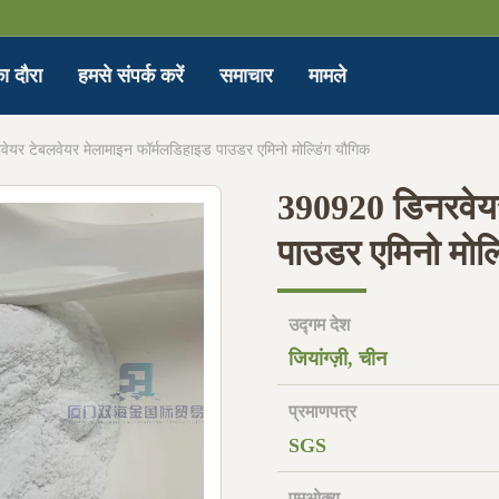
ा दौरा
हमसे संपर्क करें
समाचार
मामले
ेयर टेबलवेयर मेलामाइन फॉर्मलडिहाइड पाउडर एमिनो मोल्डिंग यौगिक
390920 डिनरवेयर
पाउडर एमिनो मोल्
उद्गम देश
जियांग्ज़ी, चीन
प्रमाणपत्र
SGS
एमओक्यू