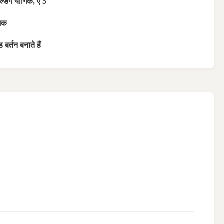
ल्डिंग यौगिक, ए 5
शक
 बर्तन बनाते हैं