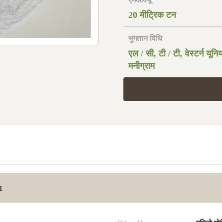
20 मीट्रिक टन
भुगतान विधि
एल / सी, टी / टी, वेस्टर्न यून
मनीग्राम
1