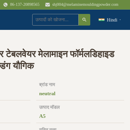
86-137-20898565
shj004@melaminemouldingpowder.com
Hindi
 टेबलवेयर मेलामाइन फॉर्मलडिहाइड
डिंग यौगिक
ब्रांड नाम
neutral
उत्पाद मॉडल
A5
यूनिट मूल्य