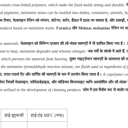
ontain cross-linked polymers, which make the fixed molds strong and durable.
म
nd pigments, melamine resins can be molded into dishes, containers, utensils, h
यार, मेलामाइन रेजिन को व्यंजन, कंटेनर, बर्तन, हैंडल में ढाला जा सकता है, और लकड़ी, कागज
roducts based on melamine resins.
Formica और Melmac melamine रेजिन पर आधारित उत
t materials.
मेलामाइन को विभिन्न प्रकार की लौ-मंदक सामग्री में भी शामिल किया गया है।
T
ed to heat, melamine degrades and releases nitrogen.
जब गर्मी के संपर्क में आते ह
, which prevents the material from burning.
मुक्त नाइट्रोजन सामग्री के आसपास की स
the melamine–formaldehyde reaction mixture, are fluids used as ingredients of 
रल पदार्थ पेंट और वार्निश की सामग्री के रूप में उपयोग किया जाता है।
A copolymer co
मर जिसमें मेलामाइन, फॉर्मलाडेहाइड, और सोडियम बिस्ल्फाइट ध्वनि-अवशोषित और लौ-मंदक 
en utilized in the development of cleaning products.
फोम में एक विशेष रूप से कठोर म
हाई-यूएफसी
हाई-एंड MFC (नया)