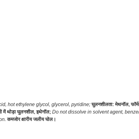
d, hot ethylene glycol, glycerol, pyridine;
घुलनशीलता: मेथनॉल, फॉर्म
ी में थोड़ा घुलनशील, इथेनॉल;
Do not dissolve in solvent agent, benze
on.
कमजोर क्षारीय जलीय घोल।