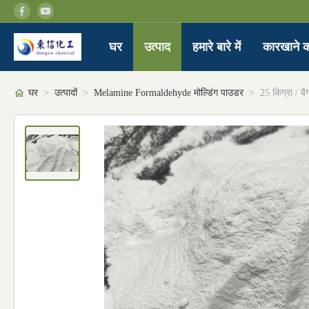
घर
उत्पाद
हमारे बारे में
कारखाने क
घर
>
उत्पादों
>
Melamine Formaldehyde मोल्डिंग पाउडर
>
25 किग्रा / बै