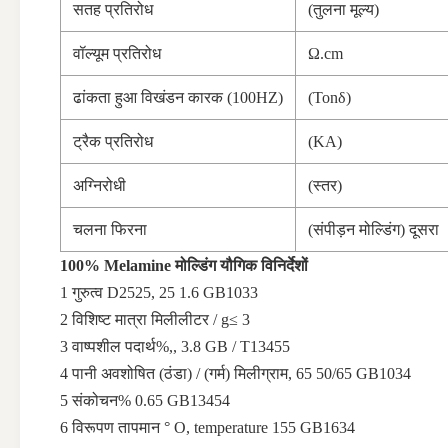
सतह प्रतिरोध
(तुलना मूल्य)
वॉल्यूम प्रतिरोध
Ω.cm
ढांकता हुआ विखंडन कारक (100HZ)
(Tonδ)
ट्रैक प्रतिरोध
(KA)
अग्निरोधी
(स्तर)
चलना फिरना
(संपीड़न मोल्डिंग) दूसरा
100% Melamine मोल्डिंग यौगिक विनिर्देशों
1 गुरुत्व D2525, 25 1.6 GB1033
2 विशिष्ट मात्रा मिलीलीटर / g≤ 3
3 वाष्पशील पदार्थ%,, 3.8 GB / T13455
4 पानी अवशोषित (ठंडा) / (गर्म) मिलीग्राम, 65 50/65 GB1034
5 संकोचन% 0.65 GB13454
6 विरूपण तापमान ° O, temperature 155 GB1634