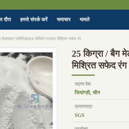
ा दौरा
हमसे संपर्क करें
समाचार
मामले
ग मेलामाइन फॉर्मल्डिहाइड मोल्डिंग पाउडर मिश्रित सफेद रंग
25 किग्रा / बैग म
मिश्रित सफेद रंग
उद्गम देश
जियांग्ज़ी, चीन
प्रमाणपत्र
SGS
एमओक्यू