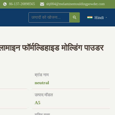
86-137-20898565
shj004@melaminemouldingpowder.com
Hindi
ेलामाइन फॉर्मल्डिहाइड मोल्डिंग पाउडर
ब्रांड नाम
neutral
उत्पाद मॉडल
A5
यूनिट मूल्य