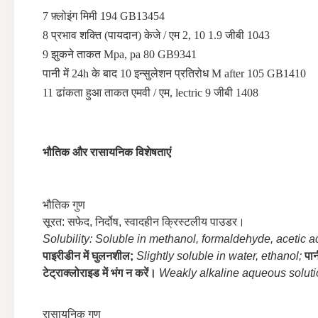
7 फ़्लोइंग मिमी 194 GB13454
8 प्रभाव शक्ति (पायदान) केजे / एम 2, 10 1.9 जीबी 1043
9 झुकने ताकत Mpa, pa 80 GB9341
पानी में 24h के बाद 10 इन्सुलेशन प्रतिरोध M after 105 GB1410
11 ढांकता हुआ ताकत एमवी / एम, lectric 9 जीबी 1408
भौतिक और रासायनिक विशेषताएं
भौतिक गुण
सूरत: सफेद, निर्दोष, स्वादहीन क्रिस्टलीय पाउडर।
Solubility: Soluble in methanol, formaldehyde, acetic aci
पाइरीडीन में घुलनशील;
Slightly soluble in water, ethanol;
पान
टेट्राक्लोराइड में भंग न करें।
Weakly alkaline aqueous soluti
रासायनिक गुण