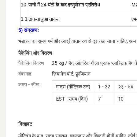
10
पानी में 24 घंटों के बाद इन्सुलेशन प्रतिरोध
M
1 1
ढांकता हुआ ताकत
एमव
5) संग्रहण:
भंडारण का समय गर्म और आर्द्र वातावरण से दूर रखा जाना चाहिए, आम
पैकेजिंग और वितरण
पैकेजिंग विवरण
25 kg / बैग, आंतरिक गीला प्रूफ प्लास्टिक बैग
बंदरगाह
ज़ियामेन पोर्ट, फ़ुज़ियान
समय - सीमा :
मात्रा (मीट्रिक टन)
1 - 22
२३ - ४४
EST।समय (दिन)
7
10
दिखावट
मोल्डिंग के बाद, सतह समतल, चमकदार और चिकनी होनी चाहिए, कोई बुलब