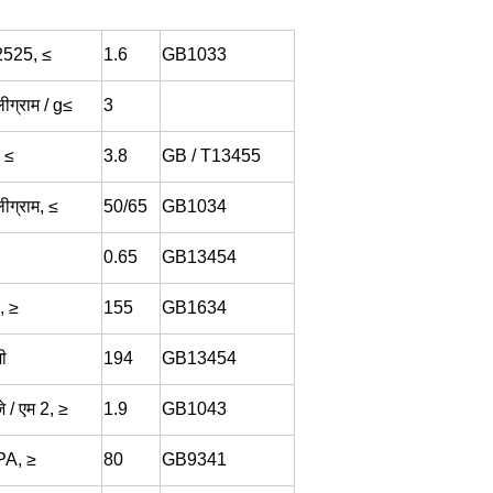
525, ≤
1.6
GB1033
लीग्राम / g≤
3
 ≤
3.8
GB / T13455
ीग्राम, ≤
50/65
GB1034
0.65
GB13454
े, ≥
155
GB1634
मी
194
GB13454
े / एम 2, ≥
1.9
GB1043
A, ≥
80
GB9341