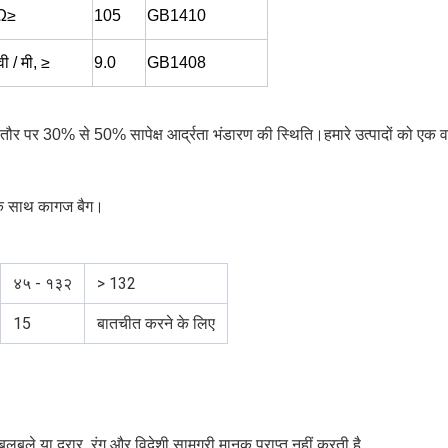
Ω≥
105
GB1410
ी / मी, ≥
9.0
GB1408
 तौर पर 30% से 50% सापेक्ष आर्द्रता भंडारण की स्थिति।हमारे उत्पादों को ए
 के साथ कागज बैग।
४५ - १३२
> 132
15
बातचीत करने के लिए
ुले या दरार, रंग और विदेशी सामग्री मानक प्राप्त नहीं करती है