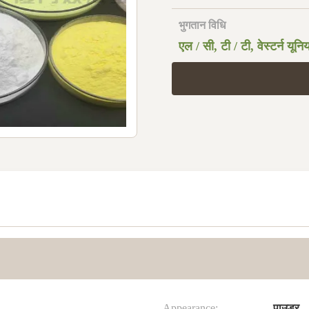
भुगतान विधि
एल / सी, टी / टी, वेस्टर्न यून
Appearance:
पाउडर