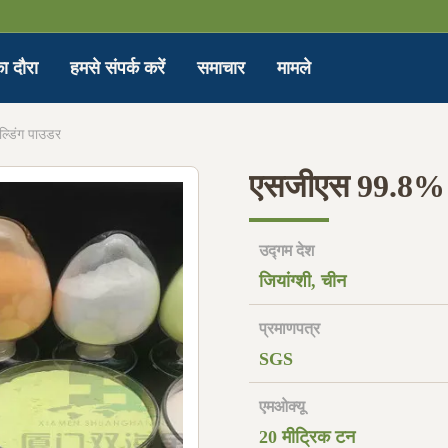
ा दौरा
हमसे संपर्क करें
समाचार
मामले
्डिंग पाउडर
एसजीएस 99.8% ए 
उद्गम देश
जियांग्शी, चीन
प्रमाणपत्र
SGS
एमओक्यू
20 मीट्रिक टन