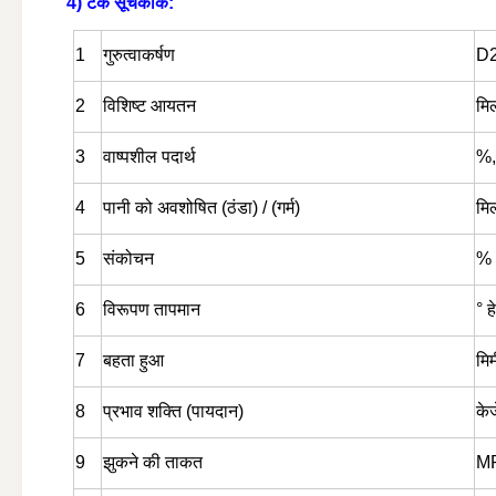
4) टेक सूचकांक:
1
गुरुत्वाकर्षण
D2
2
विशिष्ट आयतन
मि
3
वाष्पशील पदार्थ
%,
4
पानी को अवशोषित (ठंडा) / (गर्म)
मिल
5
संकोचन
%
6
विरूपण तापमान
° ह
7
बहता हुआ
मि
8
प्रभाव शक्ति (पायदान)
केज
9
झुकने की ताकत
MP