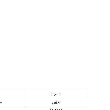
परिणाम
डर
एकॉर्ड