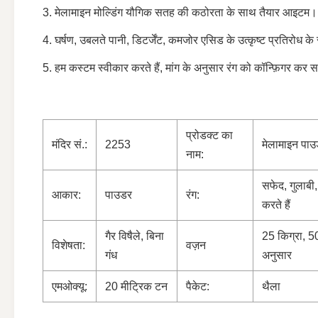
3. मेलामाइन मोल्डिंग यौगिक सतह की कठोरता के साथ तैयार आइटम।
4. घर्षण, उबलते पानी, डिटर्जेंट, कमजोर एसिड के उत्कृष्ट प्रतिरोध क
5. हम कस्टम स्वीकार करते हैं, मांग के अनुसार रंग को कॉन्फ़िगर कर स
प्रोडक्ट का
मंदिर सं.:
2253
मेलामाइन पा
नाम:
सफेद, गुलाबी,
आकार:
पाउडर
रंग:
करते हैं
गैर विषैले, बिना
25 किग्रा, 50
विशेषता:
वज़न
गंध
अनुसार
एमओक्यू:
20 मीट्रिक टन
पैकेट:
थैला