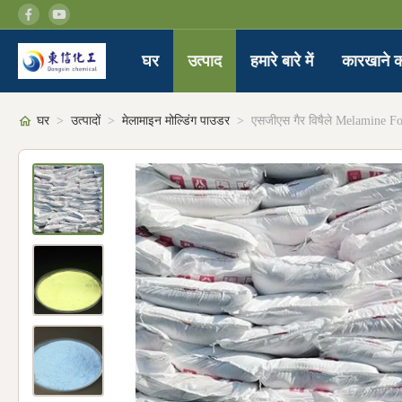
घर
उत्पाद
हमारे बारे में
कारखाने क
घर
>
उत्पादों
>
मेलामाइन मोल्डिंग पाउडर
>
एसजीएस गैर विषैले Melamine F