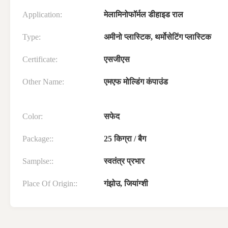
Application:
मेलामिनोफॉर्मल डीहाइड राल
Type:
अमीनो प्लास्टिक, थर्मोसेटिंग प्लास्टिक
Certificate:
एसजीएस
Other Name:
एमएफ मोल्डिंग कंपाउंड
Color:
सफेद
Package::
25 किग्रा / बैग
Samplse::
स्वतंत्र प्रभार
Place Of Origin::
गंझोउ, जियांग्शी