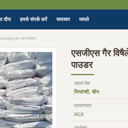
ा दौरा
हमसे संपर्क करें
समाचार
मामले
ormaldehyde राल पाउडर
एसजीएस गैर विष
पाउडर
उद्गम देश
जियांग्शी, चीन
प्रमाणपत्र
SGS
एमओक्यू