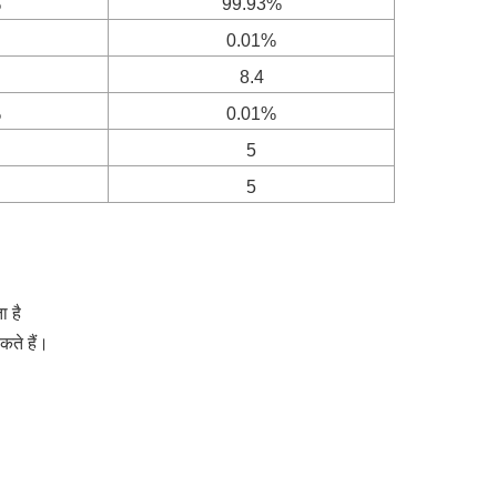
%
99.93%
0.01%
8.4
%
0.01%
5
5
ा है
कते हैं।