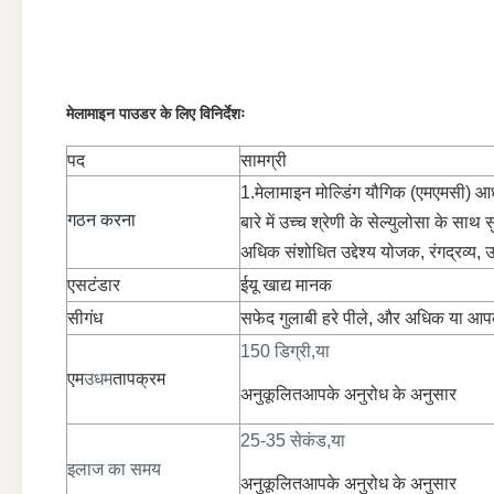
मेलामाइन पाउडर के लिए विनिर्देशः
पद
सामग्री
1.मेलामाइन मोल्डिंग यौगिक (एमएमसी) आधा
गठन करना
बारे में उच्च श्रेणी के सेल्युलोसा के सा
अधिक संशोधित
उद्देश्य योजक, रंगद्रव्
एस
टंडार
ईयू खाद्य मानक
सी
गंध
सफेद गुलाबी हरे पीले, और अधिक या आप
150 डिग्री,
या
एम
उधम
तापक्रम
अनुकूलित
आपके अनुरोध के अनुसार
25-35 सेकंड,
या
इलाज का समय
अनुकूलित
आपके अनुरोध के अनुसार