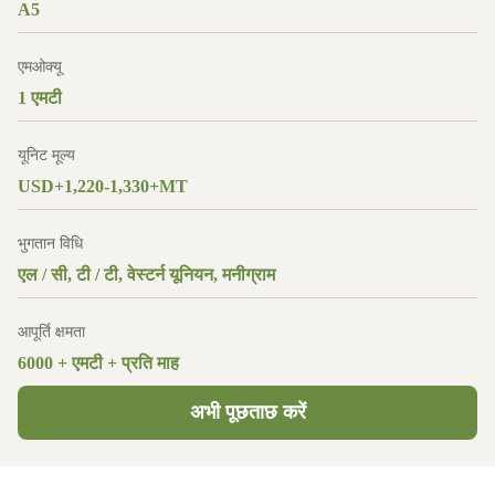
A5
एमओक्यू
1 एमटी
यूनिट मूल्य
USD+1,220-1,330+MT
भुगतान विधि
एल / सी, टी / टी, वेस्टर्न यूनियन, मनीग्राम
आपूर्ति क्षमता
6000 + एमटी + प्रति माह
अभी पूछताछ करें